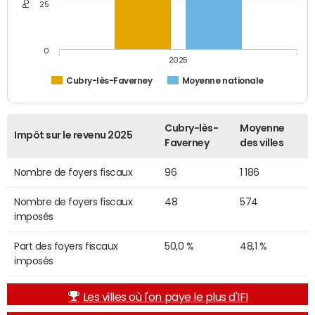
25
0
2025
Cubry-lès-Faverney
Moyenne nationale
Cubry-lès-
Moyenne
Impôt sur le revenu 2025
Faverney
des villes
Nombre de foyers fiscaux
96
1 186
Nombre de foyers fiscaux
48
574
imposés
Part des foyers fiscaux
50,0 %
48,1 %
imposés
Les villes où l'on paye le plus d'IFI