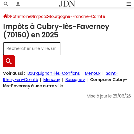
Patrimoine
Impôts
Bourgogne-Franche-Comté
Impôts à Cubry-lès-Faverney
Haute-Saône
Cubry-lès-Faverney
Impôt sur le revenu
(70160) en 2025
Voir aussi :
Bourguignon-lès-Conflans
Menoux
Saint-
Rémy-en-Comté
Mersuay
Bassigney
Comparer Cubry-
lès-Faverney à une autre ville
Mise à jour le 25/06/26