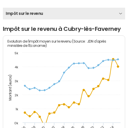
Impôt sur le revenu
Impôt sur le revenu à Cubry-lès-Faverney
Evolution de l'impôt moyen sur le revenu (Source : JDN d'après
ministère de l'Economie)
5k
4k
Montant (euros)
3k
2k
1k
0k