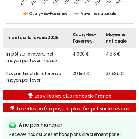
2014
2024
2010
2020
2012
2022
2006
2016
2008
2018
Cubry-lès-Faverney
Moyenne nationale
Cubry-lès-
Moyenne
Impôt sur le revenu 2025
Faverney
nationale
Impôt sur le revenu net
4 000 €
4 516 €
moyen par foyer imposé
Revenu fiscal de référence
39 156 €
33 939 €
moyen par foyer
Les villes les plus riches de France
Les villes où l'on paye le plus d'impôt sur le revenu
A ne pas manquer
Recevez nos astuces et bons plans directement par e-