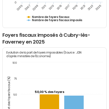
0
2009
2023
2017
2011
2025
2005
2019
2013
2007
2021
2015
Nombre de foyers fiscaux
Nombre de foyers fiscaux imposés
Foyers fiscaux imposés à Cubry-lès-
Faverney en 2025
Evolution de la part de foyers imposables (Source : JDN
d'après ministère de l'Economie)
100
Part des foyers fiscaux (%)
75
50,00 % des foyers
50