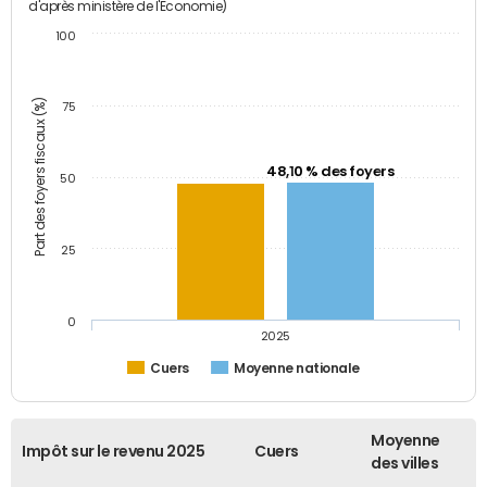
d'après ministère de l'Economie)
100
Part des foyers fiscaux (%)
75
48,10 % des foyers
50
25
0
2025
Cuers
Moyenne nationale
Moyenne
Impôt sur le revenu 2025
Cuers
des villes