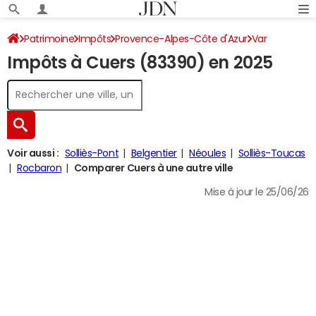
Patrimoine
Impôts
Provence-Alpes-Côte d'Azur
Var
Impôts à Cuers (83390) en 2025
Cuers
Impôt sur le revenu
Voir aussi :
Solliès-Pont
Belgentier
Néoules
Solliès-Toucas
Rocbaron
Comparer Cuers à une autre ville
Mise à jour le 25/06/26