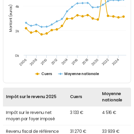
Montant (euros)
4k
2k
0k
2014
2024
2010
2020
2012
2022
2006
2016
2008
2018
Cuers
Moyenne nationale
Moyenne
Impôt sur le revenu 2025
Cuers
nationale
Impôt sur le revenu net
3 133 €
4 516 €
moyen par foyer imposé
Revenu fiscal de référence
31 270 €
33 939 €