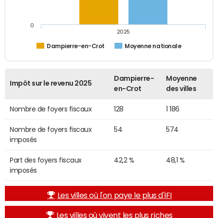
0
2025
Dampierre-en-Crot
Moyenne nationale
Dampierre-
Moyenne
Impôt sur le revenu 2025
en-Crot
des villes
Nombre de foyers fiscaux
128
1 186
Nombre de foyers fiscaux
54
574
imposés
Part des foyers fiscaux
42,2 %
48,1 %
imposés
Les villes où l'on paye le plus d'IFI
Les villes où vivent les plus riches