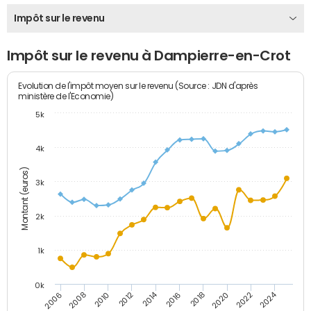
Impôt sur le revenu
Impôt sur le revenu à Dampierre-en-Crot
Evolution de l'impôt moyen sur le revenu (Source : JDN d'après
ministère de l'Economie)
5k
4k
Montant (euros)
3k
2k
1k
0k
2014
2024
2010
2020
2012
2022
2006
2016
2008
2018