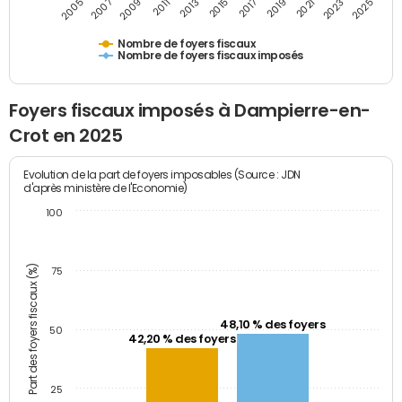
2009
2023
2017
2011
2025
2005
2019
2013
2007
2021
2015
Nombre de foyers fiscaux
Nombre de foyers fiscaux imposés
Foyers fiscaux imposés à Dampierre-en-
Crot en 2025
Evolution de la part de foyers imposables (Source : JDN
d'après ministère de l'Economie)
100
Part des foyers fiscaux (%)
75
48,10 % des foyers
50
42,20 % des foyers
25