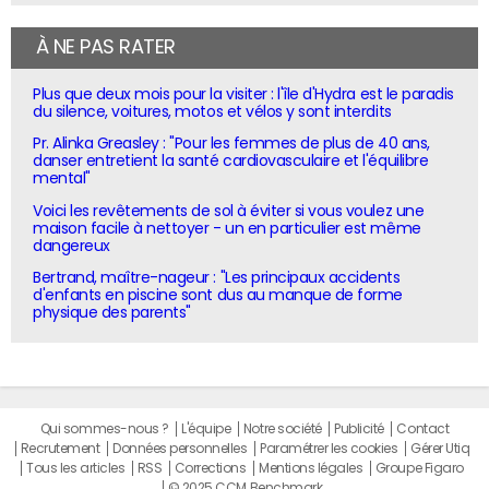
À NE PAS RATER
Plus que deux mois pour la visiter : l'île d'Hydra est le paradis
du silence, voitures, motos et vélos y sont interdits
Pr. Alinka Greasley : "Pour les femmes de plus de 40 ans,
danser entretient la santé cardiovasculaire et l'équilibre
mental"
Voici les revêtements de sol à éviter si vous voulez une
maison facile à nettoyer - un en particulier est même
dangereux
Bertrand, maître-nageur : "Les principaux accidents
d'enfants en piscine sont dus au manque de forme
physique des parents"
Qui sommes-nous ?
L'équipe
Notre société
Publicité
Contact
Recrutement
Données personnelles
Paramétrer les cookies
Gérer Utiq
Tous les articles
RSS
Corrections
Mentions légales
Groupe Figaro
© 2025 CCM Benchmark