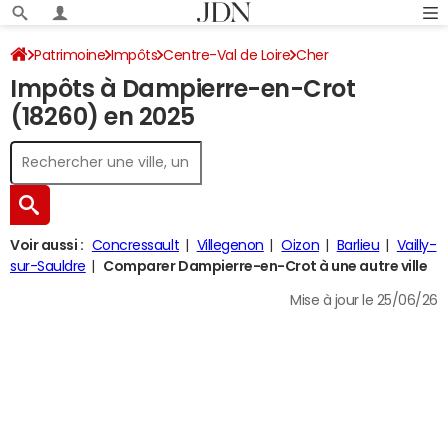
Patrimoine
Impôts
Centre-Val de Loire
Cher
Impôts à Dampierre-en-Crot
Dampierre-en-Crot
Impôt sur le revenu
(18260) en 2025
Voir aussi :
Concressault
Villegenon
Oizon
Barlieu
Vailly-
sur-Sauldre
Comparer Dampierre-en-Crot à une autre ville
Mise à jour le 25/06/26