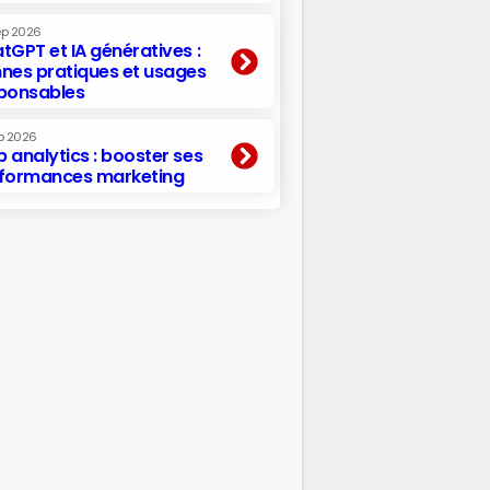
ep 2026
tGPT et IA génératives :
nes pratiques et usages
ponsables
p 2026
 analytics : booster ses
formances marketing