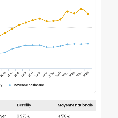
2014
2024
2013
2015
2016
2017
2018
2019
2020
2021
2022
2023
2025
ly
Moyenne nationale
Dardilly
Moyenne nationale
oyer
9 975 €
4 516 €