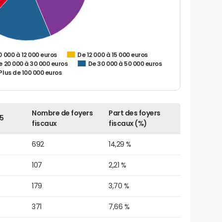
0 000 à 12 000 euros
De 12 000 à 15 000 euros
e 20 000 à 30 000 euros
De 30 000 à 50 000 euros
Plus de 100 000 euros
Nombre de foyers
Part des foyers
5
fiscaux
fiscaux (%)
692
14,29 %
107
2,21 %
179
3,70 %
371
7,66 %