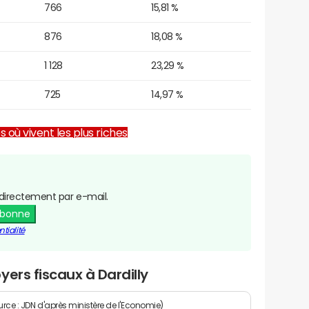
766
15,81 %
876
18,08 %
1 128
23,29 %
725
14,97 %
es où vivent les plus riches
directement par e-mail.
abonne
tialité
ers fiscaux à Dardilly
rce : JDN d'après ministère de l'Economie)