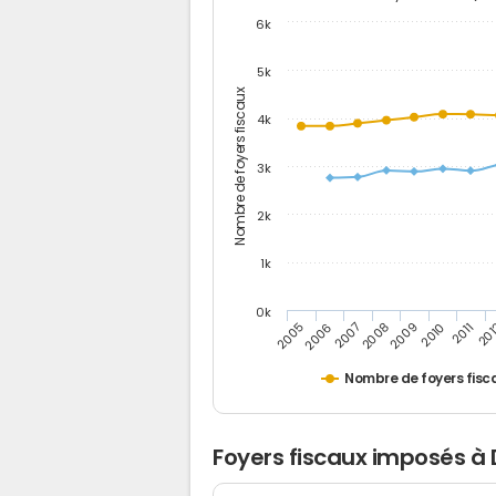
6k
5k
Nombre de foyers fiscaux
4k
3k
2k
1k
0k
2006
2008
2010
20
2005
2007
2009
2011
Nombre de foyers fisc
Foyers fiscaux imposés à 