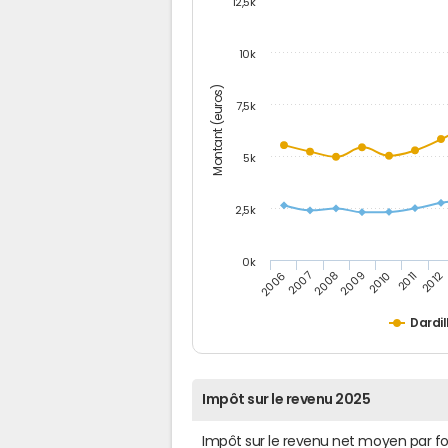
12,5k
10k
Montant (euros)
7,5k
5k
2,5k
0k
2006
2007
2008
2009
2010
2011
2012
Dardil
Impôt sur le revenu 2025
Impôt sur le revenu net moyen par f