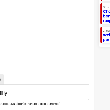
03 s
Cha
bon
res
21 se
Web
per
x
illy
Source : JDN d'après ministère de l'Economie)