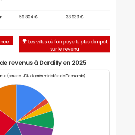
r
59 804 €
33 939 €
rance
Les villes où l'on paye le plus d'impôt
sur le revenu
 de revenus à Dardilly en 2025
enus (source : JDN d'après ministère de l'Economie)