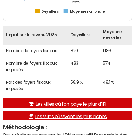
2025
Deyvillers
Moyenne nationale
Moyenne
Impôt sur le revenu 2025
Deyvillers
des villes
Nombre de foyers fiscaux
820
1 186
Nombre de foyers fiscaux
483
574
imposés
Part des foyers fiscaux
58,9 %
48,1 %
imposés
Les villes où l'on paye le plus d'IFI
Les villes où vivent les plus riches
Méthodologie :
Pour réaliser ce service, le JDN a recueilli l'ensemble des