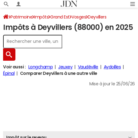
Patrimoine
Impôts
Grand Est
Vosges
Deyvillers
Impôts à Deyvillers (88000) en 2025
Impôt sur le revenu
Voir aussi :
Longchamp
Jeuxey
Vaudéville
Aydoilles
Épinal
Comparer Deyvillers à une autre ville
Mise à jour le 25/06/26
Impôt sur le revenu