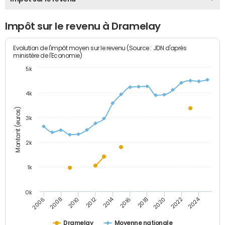
Impôt sur le revenu à Dramelay
Evolution de l'impôt moyen sur le revenu (Source : JDN d'après
ministère de l'Economie)
5k
4k
Montant (euros)
3k
2k
1k
0k
2014
2024
2010
2020
2012
2022
2006
2016
2008
2018
Dramelay
Moyenne nationale