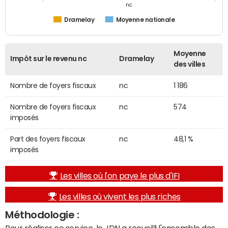
nc
Dramelay
Moyenne nationale
Moyenne
Impôt sur le revenu nc
Dramelay
des villes
Nombre de foyers fiscaux
nc
1 186
Nombre de foyers fiscaux
nc
574
imposés
Part des foyers fiscaux
nc
48,1 %
imposés
Les villes où l'on paye le plus d'IFI
Les villes où vivent les plus riches
Méthodologie :
Pour réaliser ce service, le JDN a recueilli l'ensemble des