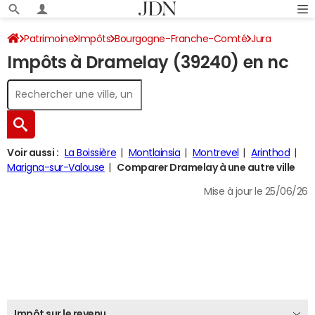
Patrimoine
Impôts
Bourgogne-Franche-Comté
Jura
Impôts à Dramelay (39240) en nc
Dramelay
Impôt sur le revenu
Voir aussi :
La Boissière
Montlainsia
Montrevel
Arinthod
Marigna-sur-Valouse
Comparer Dramelay à une autre ville
Mise à jour le 25/06/26
Impôt sur le revenu