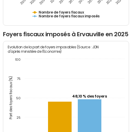
2009
2023
2017
2011
2025
2005
2019
2013
2007
2021
2015
Nombre de foyers fiscaux
Nombre de foyers fiscaux imposés
Foyers fiscaux imposés à Ervauville en 2025
Evolution de la part de foyers imposables (Source : JDN
d'après ministère de l'Economie)
100
Part des foyers fiscaux (%)
75
48,10 % des foyers
50
25