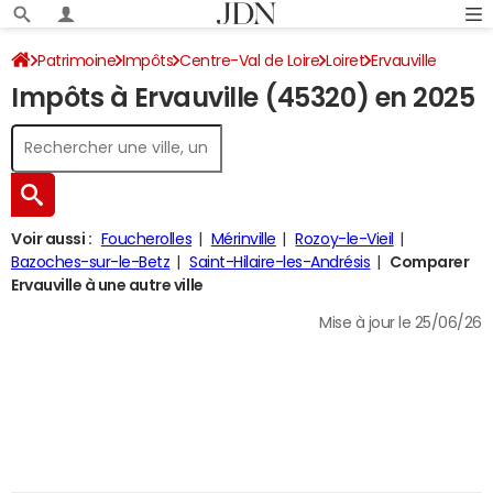
Patrimoine
Impôts
Centre-Val de Loire
Loiret
Ervauville
Impôts à Ervauville (45320) en 2025
Impôt sur le revenu
Voir aussi :
Foucherolles
Mérinville
Rozoy-le-Vieil
Bazoches-sur-le-Betz
Saint-Hilaire-les-Andrésis
Comparer
Ervauville à une autre ville
Mise à jour le 25/06/26