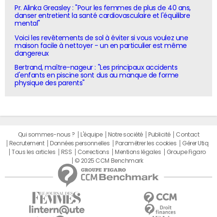
Pr. Alinka Greasley : "Pour les femmes de plus de 40 ans,
danser entretient la santé cardiovasculaire et l'équilibre
mental"
Voici les revêtements de sol à éviter si vous voulez une
maison facile à nettoyer - un en particulier est même
dangereux
Bertrand, maître-nageur : "Les principaux accidents
d'enfants en piscine sont dus au manque de forme
physique des parents"
Qui sommes-nous ?
L'équipe
Notre société
Publicité
Contact
Recrutement
Données personnelles
Paramétrer les cookies
Gérer Utiq
Tous les articles
RSS
Corrections
Mentions légales
Groupe Figaro
© 2025 CCM Benchmark