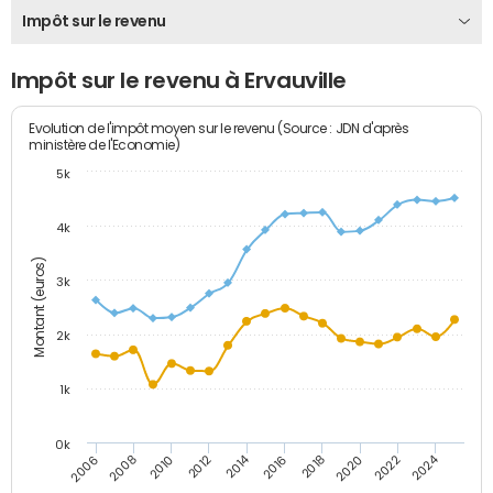
Impôt sur le revenu
Impôt sur le revenu à Ervauville
Evolution de l'impôt moyen sur le revenu (Source : JDN d'après
ministère de l'Economie)
5k
4k
Montant (euros)
3k
2k
1k
0k
2014
2024
2010
2020
2012
2022
2006
2016
2008
2018