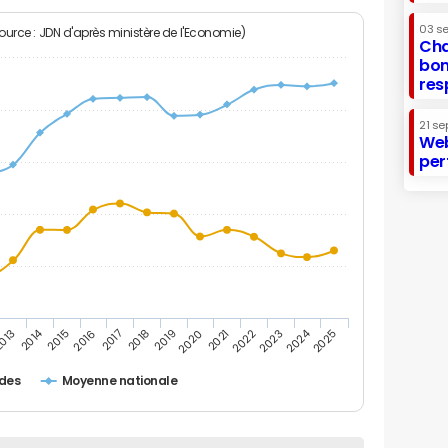
03 s
Source : JDN d'après ministère de l'Economie)
Cha
bon
res
21 se
Web
per
2014
2024
013
2015
2016
2017
2018
2019
2020
2021
2022
2023
2025
des
Moyenne nationale