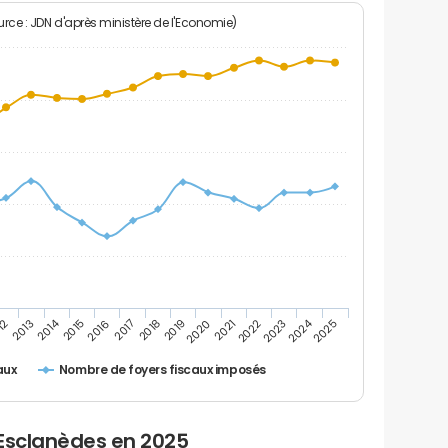
rce : JDN d'après ministère de l'Economie)
2024
2014
12
2019
2016
2023
2013
2020
2017
2021
2018
2025
2015
2022
Nombre de foyers fiscaux imposés
aux
 Esclanèdes en 2025