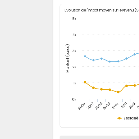
Evolution de l'impôt moyen sur le revenu (
5k
4k
Montant (euros)
3k
2k
1k
0k
2006
2007
2008
2009
2010
2011
2012
2
Esclanè