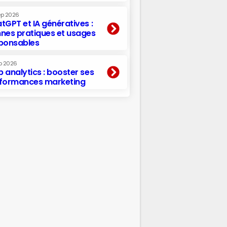
ep 2026
tGPT et IA génératives :
nes pratiques et usages
ponsables
p 2026
 analytics : booster ses
formances marketing