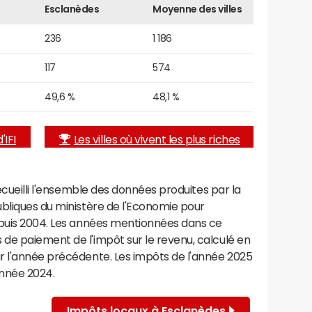
Esclanèdes
Moyenne des villes
236
1 186
117
574
49,6 %
48,1 %
'IFI
Les villes où vivent les plus riches
recueilli l'ensemble des données produites par la
ubliques du ministère de l'Economie pour
epuis 2004. Les années mentionnées dans ce
de paiement de l'impôt sur le revenu, calculé en
r l'année précédente. Les impôts de l'année 2025
année 2024.
Impôts locaux à Esclanèdes