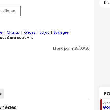
es
Chanac
Grèzes
Barjac
Balsièges
es à une autre ville
Mise à jour le 25/06/26
FO
x
27 a
lanèdes
Goo