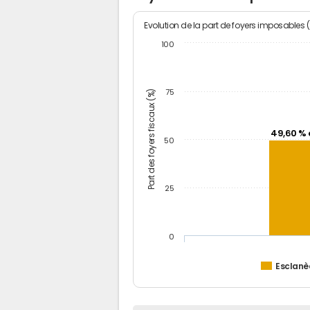
Evolution de la part de foyers imposables 
100
Part des foyers fiscaux (%)
75
49,60 % 
50
25
0
Esclanè