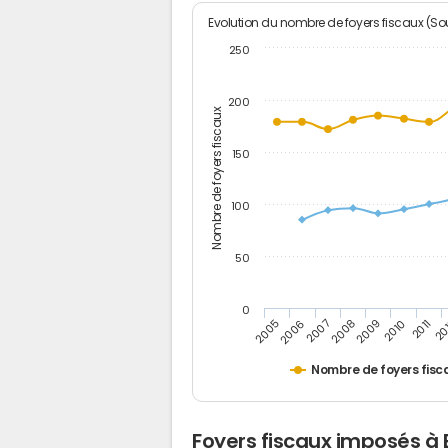
Evolution du nombre de foyers fiscaux (Sou
250
200
Nombre de foyers fiscaux
150
100
50
0
2005
20
2009
2006
2010
2007
2011
2008
Nombre de foyers fisc
Foyers fiscaux imposés à