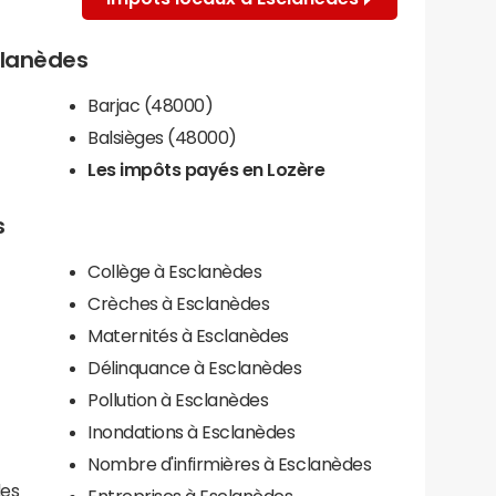
sclanèdes
Barjac (48000)
Balsièges (48000)
Les impôts payés en Lozère
s
Collège à Esclanèdes
Crèches à Esclanèdes
Maternités à Esclanèdes
Délinquance à Esclanèdes
Pollution à Esclanèdes
Inondations à Esclanèdes
Nombre d'infirmières à Esclanèdes
des
Entreprises à Esclanèdes