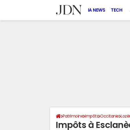
IA NEWS
TECH
Patrimoine
Impôts
Occitanie
Lozè
Impôts à Esclanè