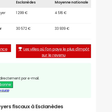
Esclanèdes
Moyenne nationale
oyer
1 299 €
4 516 €
r
30 572 €
33 939 €
rance
Les villes où l'on paye le plus d'impôt
sur le revenu
directement par e-mail.
abonne
tialité
yers fiscaux à Esclanèdes