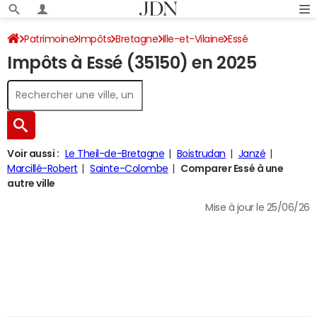
Patrimoine
Impôts
Bretagne
Ille-et-Vilaine
Essé
Impôts à Essé (35150) en 2025
Impôt sur le revenu
Voir aussi :
Le Theil-de-Bretagne
Boistrudan
Janzé
Marcillé-Robert
Sainte-Colombe
Comparer Essé à une
autre ville
Mise à jour le 25/06/26