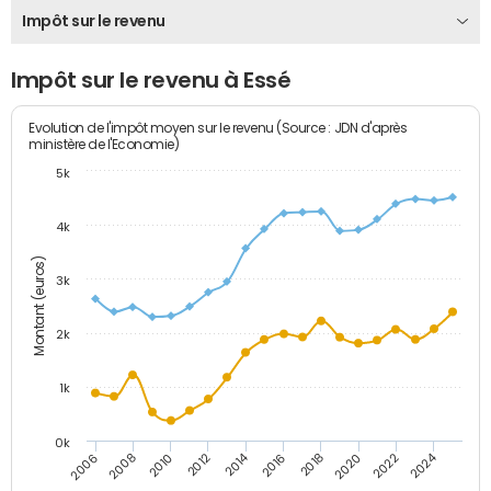
Impôt sur le revenu
Impôt sur le revenu à Essé
Evolution de l'impôt moyen sur le revenu (Source : JDN d'après
ministère de l'Economie)
5k
4k
Montant (euros)
3k
2k
1k
0k
2014
2024
2010
2020
2012
2022
2006
2016
2008
2018