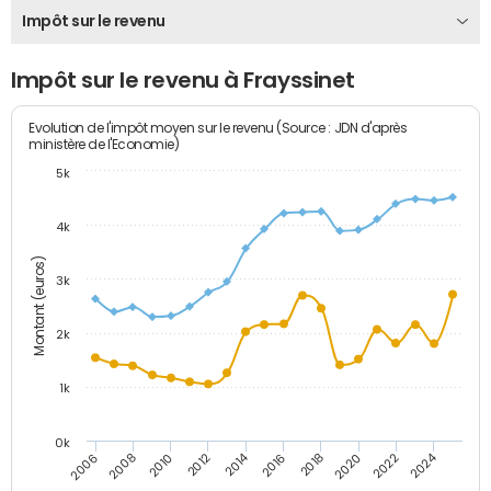
Impôt sur le revenu
Impôt sur le revenu à Frayssinet
Evolution de l'impôt moyen sur le revenu (Source : JDN d'après
ministère de l'Economie)
5k
4k
Montant (euros)
3k
2k
1k
0k
2014
2024
2010
2020
2012
2022
2006
2016
2008
2018