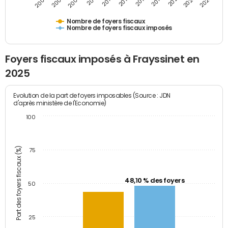
2009
2023
2017
2011
2025
2005
2019
2013
2007
2021
2015
Nombre de foyers fiscaux
Nombre de foyers fiscaux imposés
Foyers fiscaux imposés à Frayssinet en
2025
Evolution de la part de foyers imposables (Source : JDN
d'après ministère de l'Economie)
100
Part des foyers fiscaux (%)
75
48,10 % des foyers
50
25