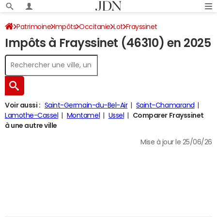
Patrimoine
Impôts
Occitanie
Lot
Frayssinet
Impôts à Frayssinet (46310) en 2025
Impôt sur le revenu
Voir aussi :
Saint-Germain-du-Bel-Air
Saint-Chamarand
Lamothe-Cassel
Montamel
Ussel
Comparer Frayssinet
à une autre ville
Mise à jour le 25/06/26