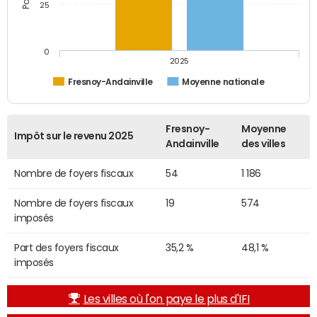
25
0
2025
Fresnoy-Andainville
Moyenne nationale
Fresnoy-
Moyenne
Impôt sur le revenu 2025
Andainville
des villes
Nombre de foyers fiscaux
54
1 186
Nombre de foyers fiscaux
19
574
imposés
Part des foyers fiscaux
35,2 %
48,1 %
imposés
Les villes où l'on paye le plus d'IFI