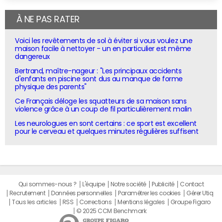
À NE PAS RATER
Voici les revêtements de sol à éviter si vous voulez une
maison facile à nettoyer - un en particulier est même
dangereux
Bertrand, maître-nageur : "Les principaux accidents
d'enfants en piscine sont dus au manque de forme
physique des parents"
Ce Français déloge les squatteurs de sa maison sans
violence grâce à un coup de fil particulièrement malin
Les neurologues en sont certains : ce sport est excellent
pour le cerveau et quelques minutes régulières suffisent
Qui sommes-nous ?
L'équipe
Notre société
Publicité
Contact
Recrutement
Données personnelles
Paramétrer les cookies
Gérer Utiq
Tous les articles
RSS
Corrections
Mentions légales
Groupe Figaro
© 2025 CCM Benchmark