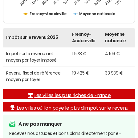
2014
2024
2010
2020
2012
2022
2006
2016
2008
2018
Fresnoy-Andainville
Moyenne nationale
Fresnoy-
Moyenne
Impôt sur le revenu 2025
Andainville
nationale
Impôt sur le revenu net
1 578 €
4 516 €
moyen par foyer imposé
Revenu fiscal de référence
19 425 €
33 939 €
moyen par foyer
Les villes les plus riches de France
Les villes où l'on paye le plus d'impôt sur le revenu
A ne pas manquer
Recevez nos astuces et bons plans directement par e-