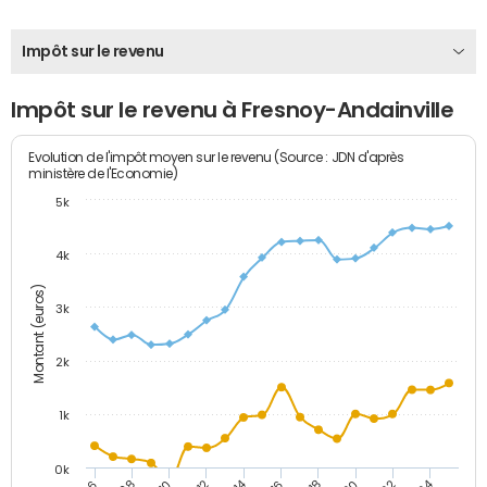
Impôt sur le revenu
Impôt sur le revenu à Fresnoy-Andainville
Evolution de l'impôt moyen sur le revenu (Source : JDN d'après
ministère de l'Economie)
5k
4k
Montant (euros)
3k
2k
1k
0k