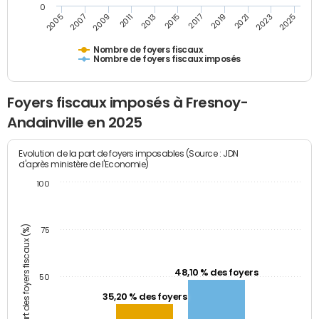
0
2007
2013
2019
2025
2005
2011
2017
2023
2009
2015
2021
Nombre de foyers fiscaux
Nombre de foyers fiscaux imposés
Foyers fiscaux imposés à Fresnoy-
Andainville en 2025
Evolution de la part de foyers imposables (Source : JDN
d'après ministère de l'Economie)
100
Part des foyers fiscaux (%)
75
48,10 % des foyers
50
35,20 % des foyers