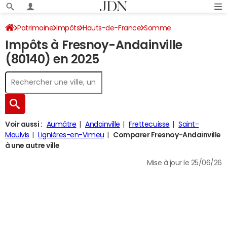
Patrimoine
Impôts
Hauts-de-France
Somme
Impôts à Fresnoy-Andainville
Fresnoy-Andainville
Impôt sur le revenu
(80140) en 2025
Voir aussi :
Aumâtre
Andainville
Frettecuisse
Saint-
Maulvis
Lignières-en-Vimeu
Comparer Fresnoy-Andainville
à une autre ville
Mise à jour le 25/06/26