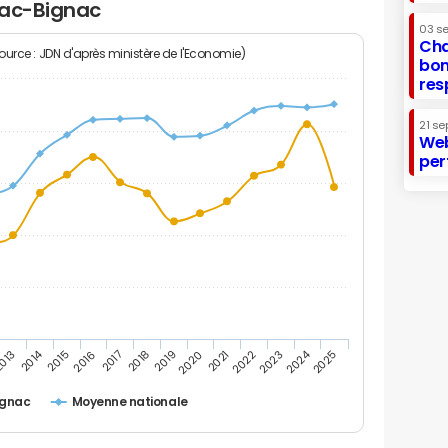
nac-Bignac
03 s
Cha
Source : JDN d'après ministère de l'Economie)
bon
res
21 se
Web
per
2014
2024
013
2015
2016
2017
2018
2019
2020
2021
2022
2023
2025
ignac
Moyenne nationale