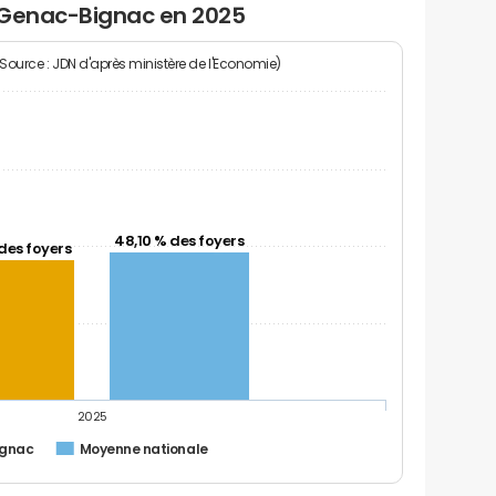
 Genac-Bignac en 2025
(Source : JDN d'après ministère de l'Economie)
48,10 % des foyers
des foyers
2025
ignac
Moyenne nationale