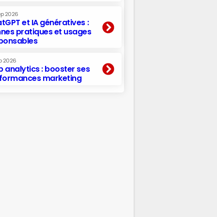
ep 2026
tGPT et IA génératives :
nes pratiques et usages
ponsables
p 2026
 analytics : booster ses
formances marketing