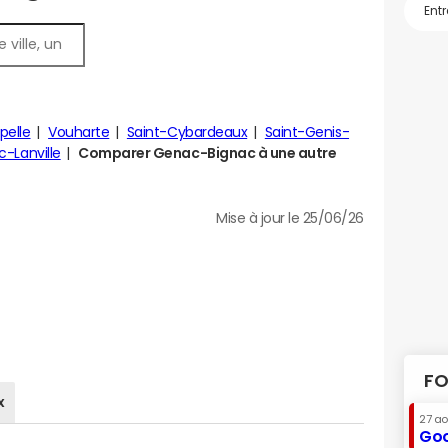
pelle
Vouharte
Saint-Cybardeaux
Saint-Genis-
c-Lanville
Comparer Genac-Bignac à une autre
Mise à jour le 25/06/26
FO
x
27 a
Goo