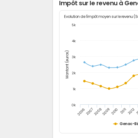
Impôt sur le revenu à Ge
Evolution de l'impôt moyen sur le revenu (
5k
4k
Montant (euros)
3k
2k
1k
0k
2006
2007
2008
2009
2010
2011
2012
2
Genac-B