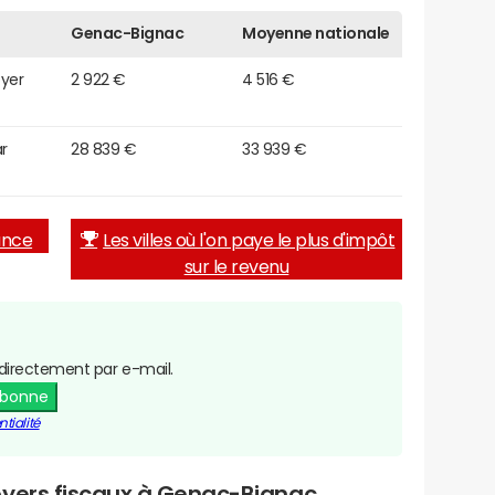
Genac-Bignac
Moyenne nationale
oyer
2 922 €
4 516 €
r
28 839 €
33 939 €
rance
Les villes où l'on paye le plus d'impôt
sur le revenu
directement par e-mail.
abonne
tialité
oyers fiscaux à Genac-Bignac