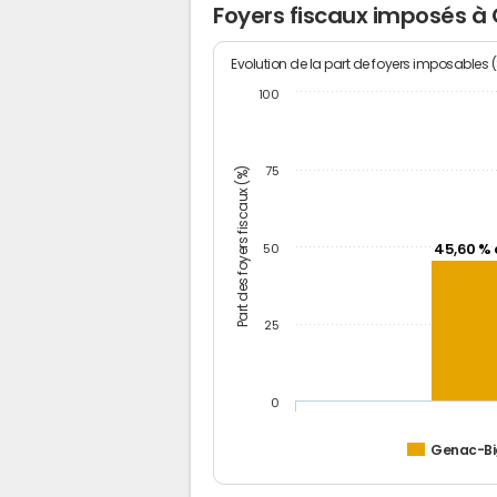
Foyers fiscaux imposés à
Evolution de la part de foyers imposables 
100
Part des foyers fiscaux (%)
75
45,60 % 
50
25
0
Genac-B