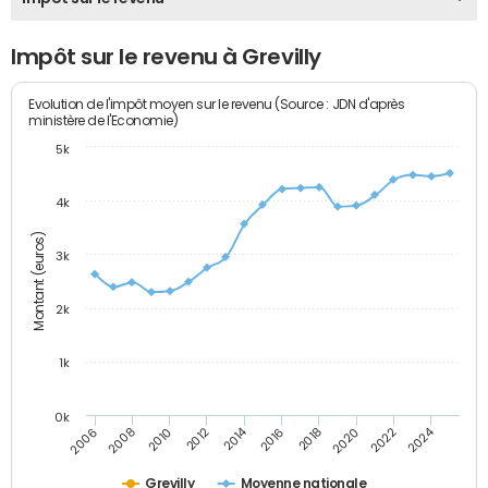
Impôt sur le revenu à Grevilly
Evolution de l'impôt moyen sur le revenu (Source : JDN d'après
ministère de l'Economie)
5k
4k
Montant (euros)
3k
2k
1k
0k
2014
2024
2010
2020
2012
2022
2006
2016
2008
2018
Grevilly
Moyenne nationale