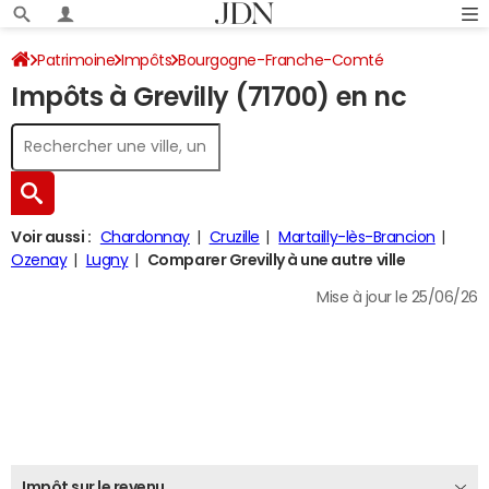
Patrimoine
Impôts
Bourgogne-Franche-Comté
Impôts à Grevilly (71700) en nc
Saône-et-Loire
Grevilly
Impôt sur le revenu
Voir aussi :
Chardonnay
Cruzille
Martailly-lès-Brancion
Ozenay
Lugny
Comparer Grevilly à une autre ville
Mise à jour le 25/06/26
Impôt sur le revenu