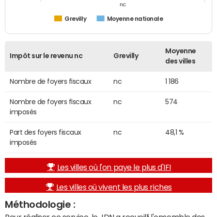
nc
Grevilly
Moyenne nationale
Moyenne
Impôt sur le revenu nc
Grevilly
des villes
Nombre de foyers fiscaux
nc
1 186
Nombre de foyers fiscaux
nc
574
imposés
Part des foyers fiscaux
nc
48,1 %
imposés
Les villes où l'on paye le plus d'IFI
Les villes où vivent les plus riches
Méthodologie :
Pour réaliser ce service, le JDN a recueilli l'ensemble des