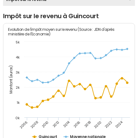
Impôt sur le revenu à Guincourt
Evolution de l'impôt moyen sur le revenu (Source : JDN d'après
ministère de l'Economie)
5k
4k
Montant (euros)
3k
2k
1k
0k
2014
2024
2010
2020
2012
2022
2006
2016
2008
2018
Guincourt
Moyenne nationale