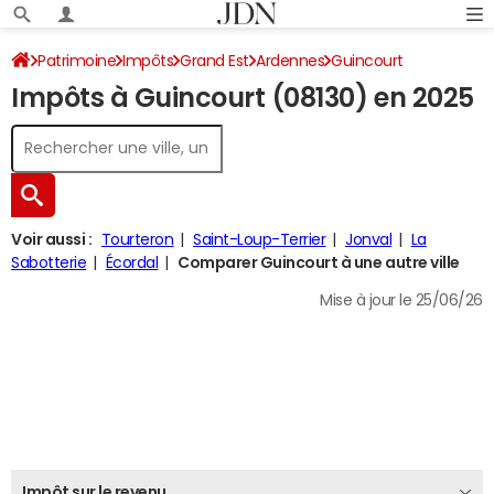
Patrimoine
Impôts
Grand Est
Ardennes
Guincourt
Impôts à Guincourt (08130) en 2025
Impôt sur le revenu
Voir aussi :
Tourteron
Saint-Loup-Terrier
Jonval
La
Sabotterie
Écordal
Comparer Guincourt à une autre ville
Mise à jour le 25/06/26
Impôt sur le revenu