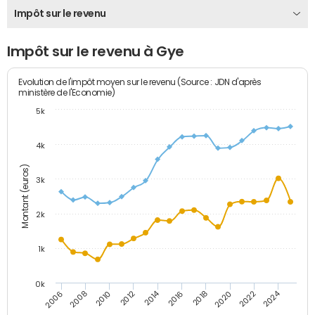
Impôt sur le revenu
Impôt sur le revenu à Gye
Evolution de l'impôt moyen sur le revenu (Source : JDN d'après
ministère de l'Economie)
5k
4k
Montant (euros)
3k
2k
1k
0k
2014
2024
2010
2020
2012
2022
2006
2016
2008
2018