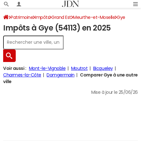
Patrimoine
Impôts
Grand Est
Meurthe-et-Moselle
Gye
Impôts à Gye (54113) en 2025
Impôt sur le revenu
Voir aussi :
Mont-le-Vignoble
Moutrot
Bicqueley
Charmes-la-Côte
Domgermain
Comparer Gye à une autre
ville
Mise à jour le 25/06/26