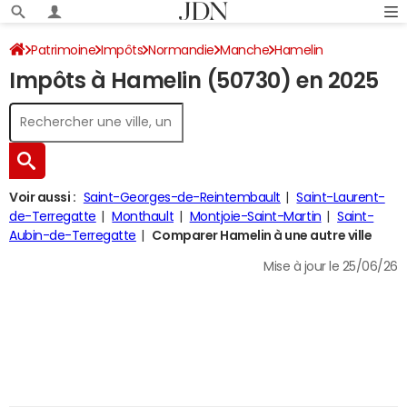
Patrimoine
Impôts
Normandie
Manche
Hamelin
Impôts à Hamelin (50730) en 2025
Impôt sur le revenu
Voir aussi :
Saint-Georges-de-Reintembault
Saint-Laurent-
de-Terregatte
Monthault
Montjoie-Saint-Martin
Saint-
Aubin-de-Terregatte
Comparer Hamelin à une autre ville
Mise à jour le 25/06/26