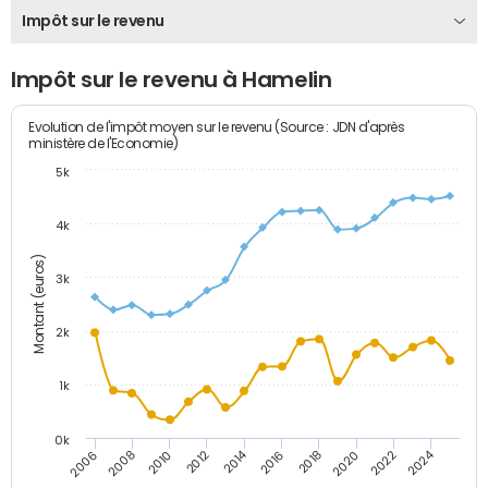
Impôt sur le revenu
Impôt sur le revenu à Hamelin
Evolution de l'impôt moyen sur le revenu (Source : JDN d'après
ministère de l'Economie)
5k
4k
Montant (euros)
3k
2k
1k
0k
2014
2024
2010
2020
2012
2022
2006
2016
2008
2018