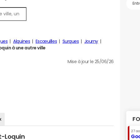
gues
Alquines
Escœuilles
Surques
Journy
uin à une autre ville
Mise à jour le 25/06/26
FO
x
27 a
t-Loquin
Goo