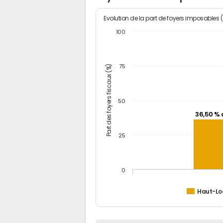
Evolution de la part de foyers imposables 
100
Part des foyers fiscaux (%)
75
50
36,50 % 
25
0
Haut-Lo