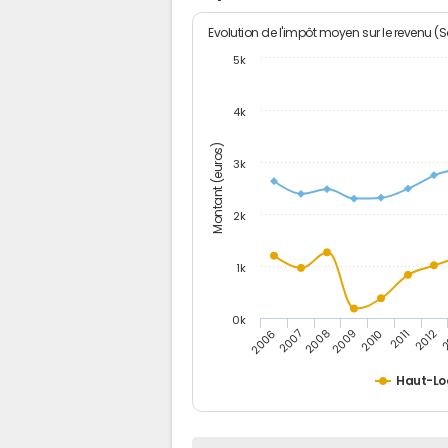
Evolution de l'impôt moyen sur le revenu (
5k
4k
Montant (euros)
3k
2k
1k
0k
2006
2007
2008
2009
2010
2011
2012
2
Haut-Lo