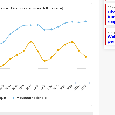
03 s
Source : JDN d'après ministère de l'Economie)
Cha
bon
res
21 se
Web
per
2014
2024
013
2015
2016
2017
2018
2019
2020
2021
2022
2023
2025
quin
Moyenne nationale