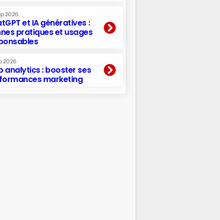
ep 2026
tGPT et IA génératives :
nes pratiques et usages
ponsables
p 2026
 analytics : booster ses
formances marketing