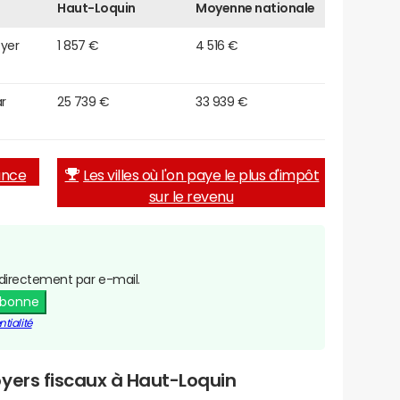
Haut-Loquin
Moyenne nationale
oyer
1 857 €
4 516 €
r
25 739 €
33 939 €
rance
Les villes où l'on paye le plus d'impôt
sur le revenu
directement par e-mail.
abonne
tialité
yers fiscaux à Haut-Loquin