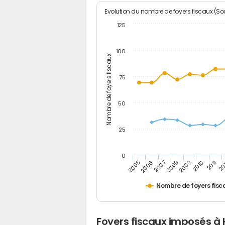
Evolution du nombre de foyers fiscaux (Sou
125
100
Nombre de foyers fiscaux
75
50
25
0
2005
20
2009
2006
2010
2007
2011
2008
Nombre de foyers fisc
Foyers fiscaux imposés à