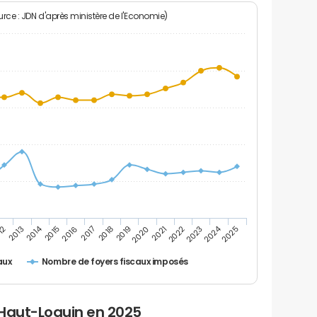
rce : JDN d'après ministère de l'Economie)
2024
2014
12
2019
2016
2023
2013
2020
2017
2021
2018
2025
2015
2022
Nombre de foyers fiscaux imposés
aux
 Haut-Loquin en 2025