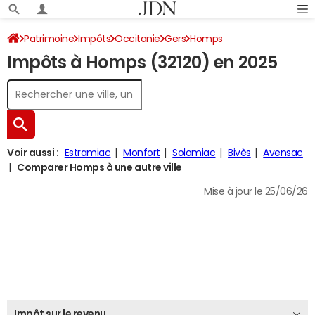
Patrimoine
Impôts
Occitanie
Gers
Homps
Impôts à Homps (32120) en 2025
Impôt sur le revenu
Voir aussi :
Estramiac
Monfort
Solomiac
Bivès
Avensac
Comparer Homps à une autre ville
Mise à jour le 25/06/26
Impôt sur le revenu