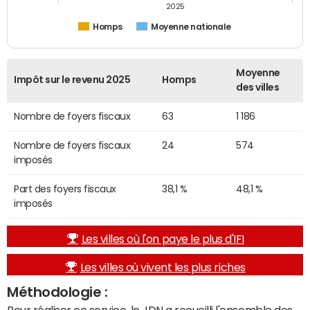
2025
Homps
Moyenne nationale
Moyenne
Impôt sur le revenu 2025
Homps
des villes
Nombre de foyers fiscaux
63
1 186
Nombre de foyers fiscaux
24
574
imposés
Part des foyers fiscaux
38,1 %
48,1 %
imposés
Les villes où l'on paye le plus d'IFI
Les villes où vivent les plus riches
Méthodologie :
Pour réaliser ce service, le JDN a recueilli l'ensemble des