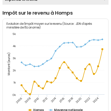
Impôt sur le revenu à Homps
Evolution de l'impôt moyen sur le revenu (Source : JDN d'après
ministère de l'Economie)
5k
4k
Montant (euros)
3k
2k
1k
0k
2014
2024
2010
2020
2012
2022
2006
2016
2008
2018
Homps
Moyenne nationale