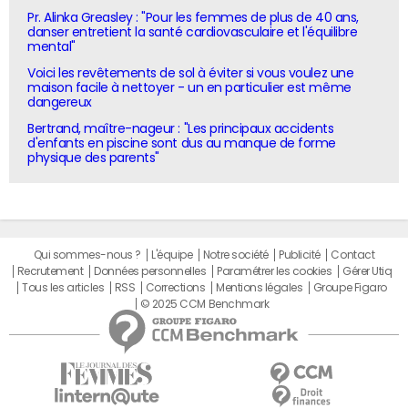
Pr. Alinka Greasley : "Pour les femmes de plus de 40 ans,
danser entretient la santé cardiovasculaire et l'équilibre
mental"
Voici les revêtements de sol à éviter si vous voulez une
maison facile à nettoyer - un en particulier est même
dangereux
Bertrand, maître-nageur : "Les principaux accidents
d'enfants en piscine sont dus au manque de forme
physique des parents"
Qui sommes-nous ?
L'équipe
Notre société
Publicité
Contact
Recrutement
Données personnelles
Paramétrer les cookies
Gérer Utiq
Tous les articles
RSS
Corrections
Mentions légales
Groupe Figaro
© 2025 CCM Benchmark