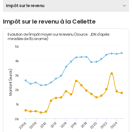
Impôt sur le revenu
Impôt sur le revenu à la Cellette
Evolution de l'impôt moyen sur le revenu (Source : JDN d'après
ministère de l'Economie)
5k
4k
Montant (euros)
3k
2k
1k
0k
2014
2024
2010
2020
2012
2022
2006
2016
2008
2018