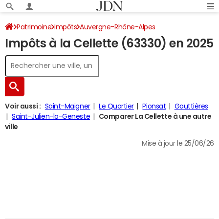
Patrimoine
Impôts
Auvergne-Rhône-Alpes
Impôts à la Cellette (63330) en 2025
Puy-de-Dôme
La Cellette
Impôt sur le revenu
Voir aussi :
Saint-Maigner
Le Quartier
Pionsat
Gouttières
Saint-Julien-la-Geneste
Comparer La Cellette à une autre
ville
Mise à jour le 25/06/26