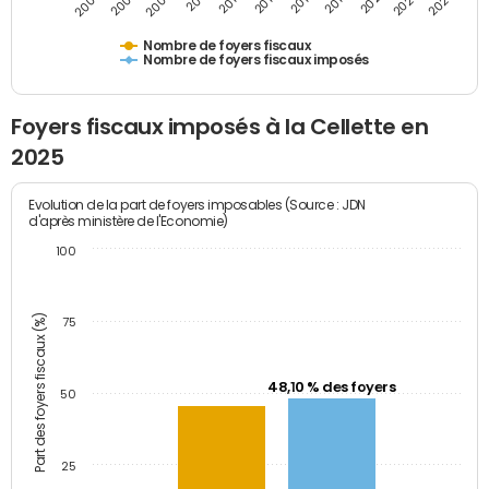
2009
2023
2017
2011
2025
2005
2019
2013
2007
2021
2015
Nombre de foyers fiscaux
Nombre de foyers fiscaux imposés
Foyers fiscaux imposés à la Cellette en
2025
Evolution de la part de foyers imposables (Source : JDN
d'après ministère de l'Economie)
100
Part des foyers fiscaux (%)
75
48,10 % des foyers
50
25