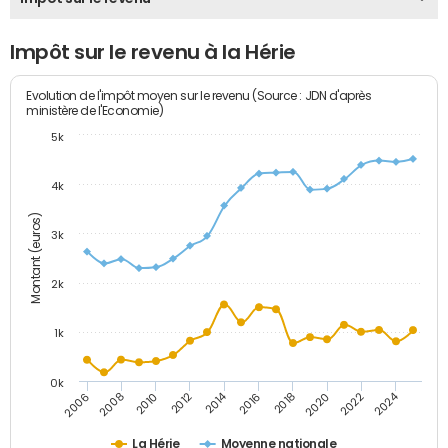
Impôt sur le revenu à la Hérie
Evolution de l'impôt moyen sur le revenu (Source : JDN d'après
ministère de l'Economie)
5k
4k
Montant (euros)
3k
2k
1k
0k
2014
2024
2010
2020
2012
2022
2006
2016
2008
2018
La Hérie
Moyenne nationale