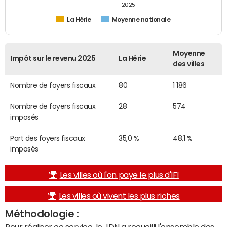
2025
La Hérie
Moyenne nationale
Moyenne
Impôt sur le revenu 2025
La Hérie
des villes
Nombre de foyers fiscaux
80
1 186
Nombre de foyers fiscaux
28
574
imposés
Part des foyers fiscaux
35,0 %
48,1 %
imposés
Les villes où l'on paye le plus d'IFI
Les villes où vivent les plus riches
Méthodologie :
Pour réaliser ce service, le JDN a recueilli l'ensemble des