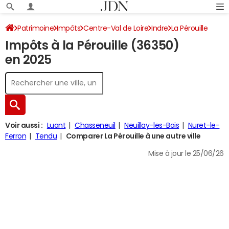
Patrimoine
Impôts
Centre-Val de Loire
Indre
La Pérouille
Impôts à la Pérouille (36350)
Impôt sur le revenu
en 2025
Voir aussi :
Luant
Chasseneuil
Neuillay-les-Bois
Nuret-le-
Ferron
Tendu
Comparer La Pérouille à une autre ville
Mise à jour le 25/06/26