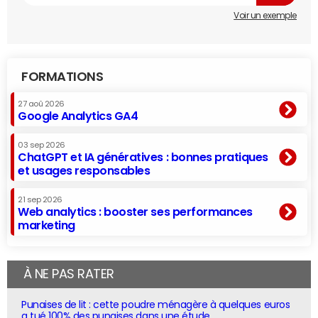
Voir un exemple
FORMATIONS
27 aoû 2026
Google Analytics GA4
03 sep 2026
ChatGPT et IA génératives : bonnes pratiques
et usages responsables
21 sep 2026
Web analytics : booster ses performances
marketing
À NE PAS RATER
Punaises de lit : cette poudre ménagère à quelques euros
a tué 100% des punaises dans une étude