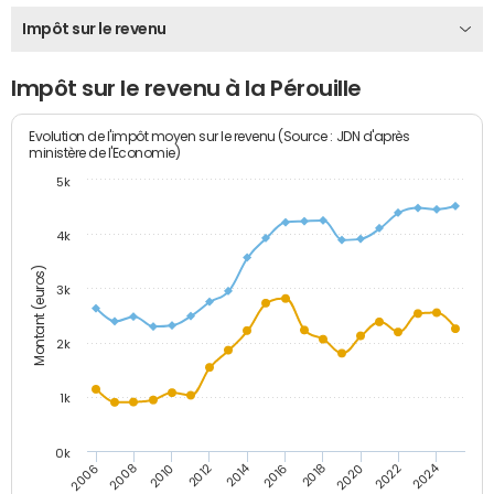
Impôt sur le revenu
Impôt sur le revenu à la Pérouille
Evolution de l'impôt moyen sur le revenu (Source : JDN d'après
ministère de l'Economie)
5k
4k
Montant (euros)
3k
2k
1k
0k
2014
2024
2010
2020
2012
2022
2006
2016
2008
2018