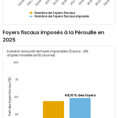
2009
2023
2017
2011
2025
2005
2019
2013
2007
2021
2015
Nombre de foyers fiscaux
Nombre de foyers fiscaux imposés
Foyers fiscaux imposés à la Pérouille en
2025
Evolution de la part de foyers imposables (Source : JDN
d'après ministère de l'Economie)
100
Part des foyers fiscaux (%)
75
48,10 % des foyers
50
25