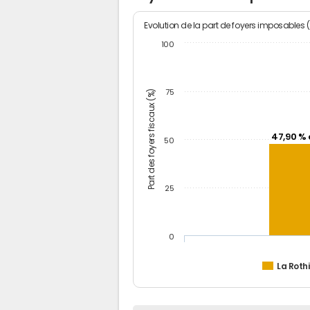
Evolution de la part de foyers imposables 
100
Part des foyers fiscaux (%)
75
47,90 % 
50
25
0
La Roth