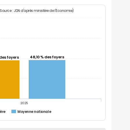
(Source : JDN d'après ministère de l'Economie)
48,10 % des foyers
des foyers
2025
ière
Moyenne nationale