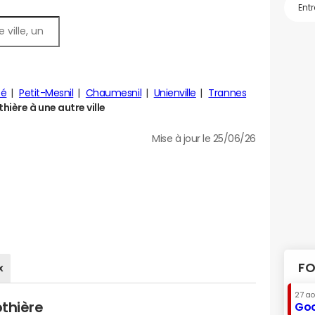
zé
Petit-Mesnil
Chaumesnil
Unienville
Trannes
ière à une autre ville
Mise à jour le 25/06/26
FO
x
27 a
othière
Goo