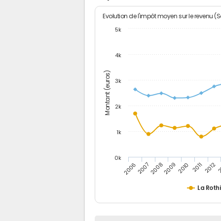
Evolution de l'impôt moyen sur le revenu (
5k
4k
Montant (euros)
3k
2k
1k
0k
2006
2007
2008
2009
2010
2011
2012
2
La Roth