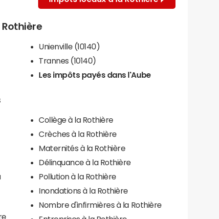
a Rothière
Unienville (10140)
Trannes (10140)
Les impôts payés dans l'Aube
s
Collège à la Rothière
Crèches à la Rothière
Maternités à la Rothière
Délinquance à la Rothière
a
Pollution à la Rothière
Inondations à la Rothière
Nombre d'infirmières à la Rothière
re
Entreprises à la Rothière