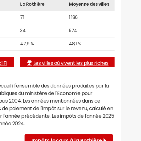
La Rothière
Moyenne des villes
71
1 186
34
574
47,9 %
48,1 %
'IFI
Les villes où vivent les plus riches
recueilli l'ensemble des données produites par la
ubliques du ministère de l'Economie pour
epuis 2004. Les années mentionnées dans ce
de paiement de l'impôt sur le revenu, calculé en
r l'année précédente. Les impôts de l'année 2025
année 2024.
Impôts locaux à la Rothière