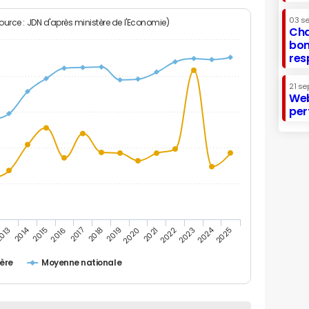
03 s
Source : JDN d'après ministère de l'Economie)
Cha
bon
res
21 se
Web
per
2014
2024
013
2015
2016
2017
2018
2019
2020
2021
2022
2023
2025
ière
Moyenne nationale