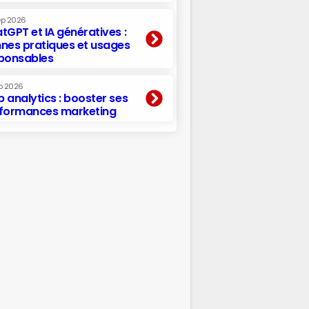
ep 2026
tGPT et IA génératives :
nes pratiques et usages
ponsables
p 2026
 analytics : booster ses
formances marketing