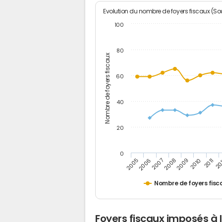
Evolution du nombre de foyers fiscaux (Sou
100
80
Nombre de foyers fiscaux
60
40
20
0
2005
20
2009
2006
2010
2007
2011
2008
Nombre de foyers fisc
Foyers fiscaux imposés à 