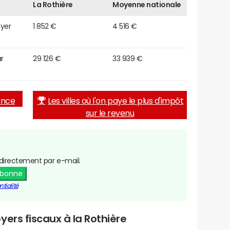
La Rothière
Moyenne nationale
oyer
1 852 €
4 516 €
r
29 126 €
33 939 €
rance
Les villes où l'on paye le plus d'impôt
sur le revenu
directement par e-mail.
abonne
tialité
yers fiscaux à la Rothière