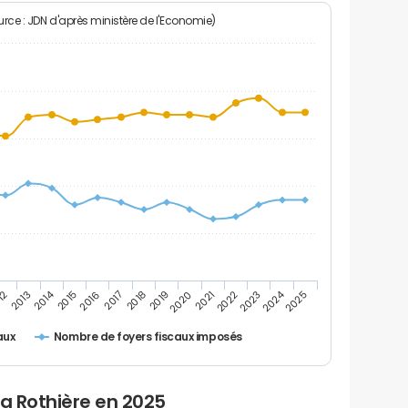
rce : JDN d'après ministère de l'Economie)
2024
2014
12
2019
2016
2023
2013
2020
2017
2021
2018
2025
2015
2022
Nombre de foyers fiscaux imposés
aux
la Rothière en 2025