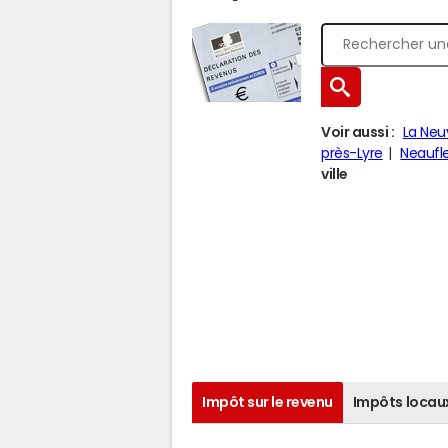
Voir aussi :
La Neu
près-Lyre
Neaufl
ville
Impôt sur le revenu
Impôts locau