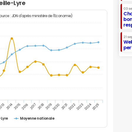
eille-Lyre
03 s
Cha
Source : JDN d'après ministère de l'Economie)
bon
res
21 se
Web
per
2014
2024
013
2015
2016
2017
2018
2019
2020
2021
2022
2023
2025
-Lyre
Moyenne nationale