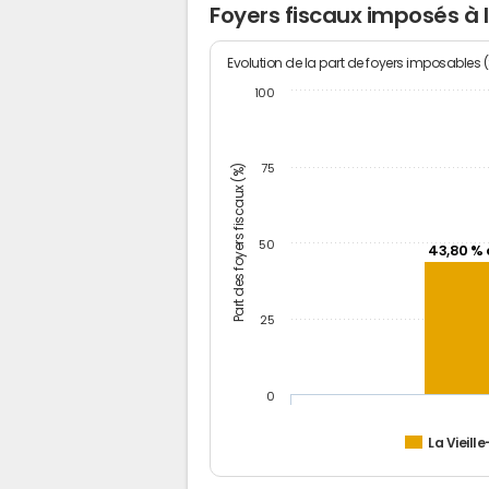
Foyers fiscaux imposés à l
Evolution de la part de foyers imposables 
100
Part des foyers fiscaux (%)
75
50
43,80 % 
25
0
La Vieille