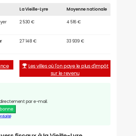
La Vieille-Lyre
Moyenne nationale
oyer
2 530 €
4 516 €
r
27 148 €
33 939 €
rance
Les villes où l'on paye le plus d'impôt
sur le revenu
directement par e-mail.
abonne
tialité
ers fiscaux à la Vieille-Lyre