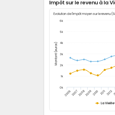
Impôt sur le revenu à la Vi
Evolution de l'impôt moyen sur le revenu (
6k
5k
4k
Montant (euros)
3k
2k
1k
0k
2006
2007
2008
2009
2010
2011
2012
2
La Vieille