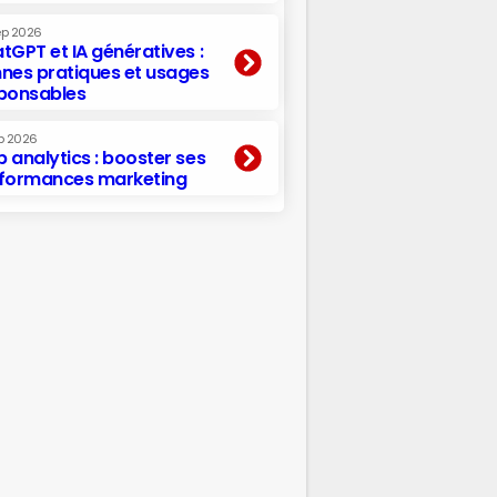
ep 2026
tGPT et IA génératives :
nes pratiques et usages
ponsables
p 2026
 analytics : booster ses
formances marketing