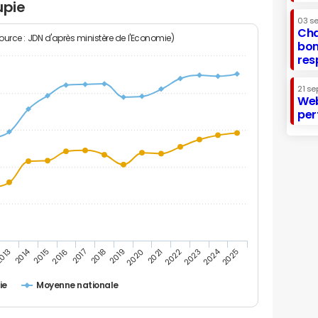
upie
03 s
Cha
Source : JDN d'après ministère de l'Economie)
bon
res
21 se
Web
per
2014
2024
013
2015
2016
2017
2018
2019
2020
2021
2022
2023
2025
ie
Moyenne nationale