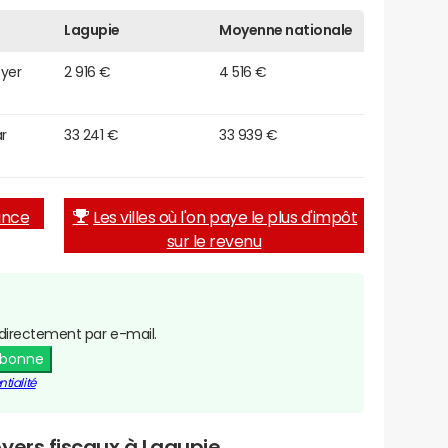
Lagupie
Moyenne nationale
oyer
2 916 €
4 516 €
r
33 241 €
33 939 €
rance
Les villes où l'on paye le plus d'impôt
sur le revenu
directement par e-mail.
abonne
tialité
yers fiscaux à Lagupie