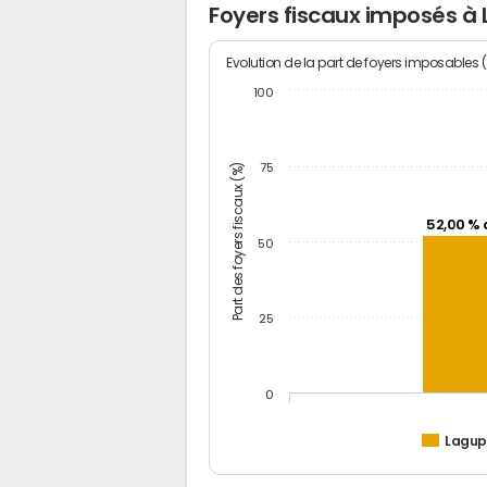
Foyers fiscaux imposés à
Evolution de la part de foyers imposables 
100
Part des foyers fiscaux (%)
75
52,00 % 
50
25
0
Lagup