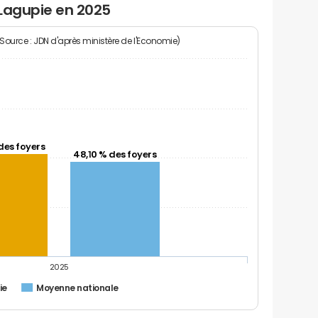
 Lagupie en 2025
(Source : JDN d'après ministère de l'Economie)
des foyers
48,10 % des foyers
2025
ie
Moyenne nationale