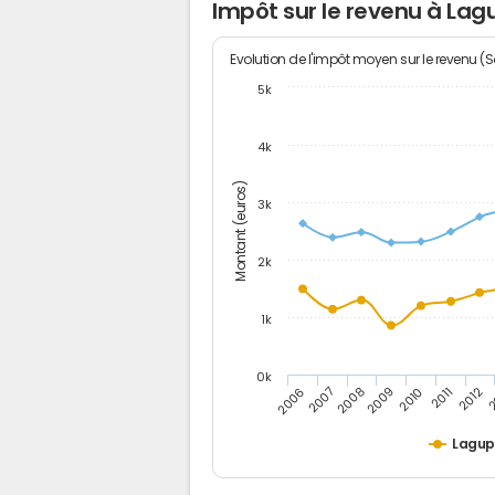
Impôt sur le revenu à Lag
Evolution de l'impôt moyen sur le revenu (
5k
4k
Montant (euros)
3k
2k
1k
0k
2006
2007
2008
2009
2010
2011
2012
2
Lagup