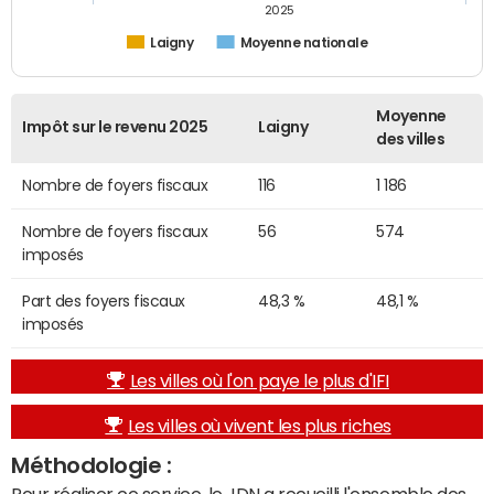
2025
Laigny
Moyenne nationale
Moyenne
Impôt sur le revenu 2025
Laigny
des villes
Nombre de foyers fiscaux
116
1 186
Nombre de foyers fiscaux
56
574
imposés
Part des foyers fiscaux
48,3 %
48,1 %
imposés
Les villes où l'on paye le plus d'IFI
Les villes où vivent les plus riches
Méthodologie :
Pour réaliser ce service, le JDN a recueilli l'ensemble des