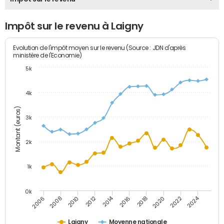
Impôt sur le revenu à Laigny
Evolution de l'impôt moyen sur le revenu (Source : JDN d'après
ministère de l'Economie)
5k
4k
Montant (euros)
3k
2k
1k
0k
2014
2024
2010
2020
2012
2022
2006
2016
2008
2018
Laigny
Moyenne nationale