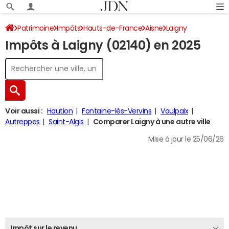
Patrimoine
Impôts
Hauts-de-France
Aisne
Laigny
Impôts à Laigny (02140) en 2025
Impôt sur le revenu
Voir aussi :
Haution
Fontaine-lès-Vervins
Voulpaix
Autreppes
Saint-Algis
Comparer Laigny à une autre ville
Mise à jour le 25/06/26
Impôt sur le revenu