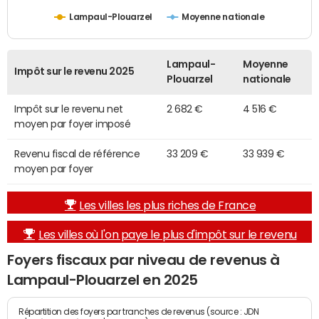
Lampaul-Plouarzel
Moyenne nationale
Lampaul-
Moyenne
Impôt sur le revenu 2025
Plouarzel
nationale
Impôt sur le revenu net
2 682 €
4 516 €
moyen par foyer imposé
Revenu fiscal de référence
33 209 €
33 939 €
moyen par foyer
Les villes les plus riches de France
Les villes où l'on paye le plus d'impôt sur le revenu
Foyers fiscaux par niveau de revenus à
Lampaul-Plouarzel en 2025
Répartition des foyers par tranches de revenus (source : JDN