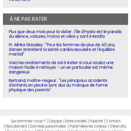
À NE PAS RATER
Plus que deux mois pour la visiter : l'île d'Hydra est le paradis
du silence, voitures, motos et vélos y sont interdits
Pr. Alinka Greasley : "Pour les femmes de plus de 40 ans,
danser entretient la santé cardiovasculaire et l'équilibre
mental"
Voici les revêtements de sol à éviter si vous voulez une
maison facile à nettoyer - un en particulier est même
dangereux
Bertrand, maître-nageur : "Les principaux accidents
d'enfants en piscine sont dus au manque de forme
physique des parents"
Qui sommes-nous ?
L'équipe
Notre société
Publicité
Contact
Recrutement
Données personnelles
Paramétrer les cookies
Gérer Utiq