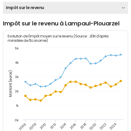
Impôt sur le revenu
Impôt sur le revenu à Lampaul-Plouarzel
Evolution de l'impôt moyen sur le revenu (Source : JDN d'après
ministère de l'Economie)
5k
4k
Montant (euros)
3k
2k
1k
0k
2014
2024
2010
2020
2012
2022
2006
2016
2008
2018