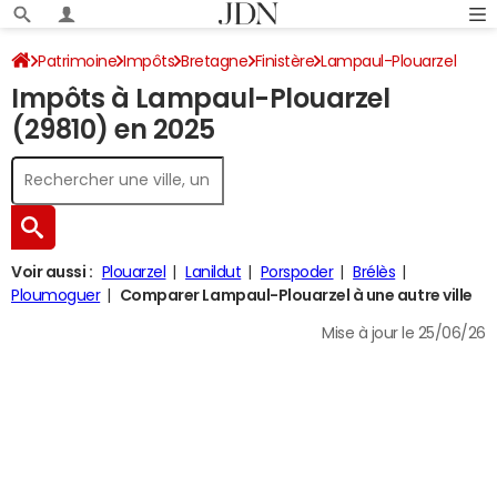
Patrimoine
Impôts
Bretagne
Finistère
Lampaul-Plouarzel
Impôts à Lampaul-Plouarzel
Impôt sur le revenu
(29810) en 2025
Voir aussi :
Plouarzel
Lanildut
Porspoder
Brélès
Ploumoguer
Comparer Lampaul-Plouarzel à une autre ville
Mise à jour le 25/06/26