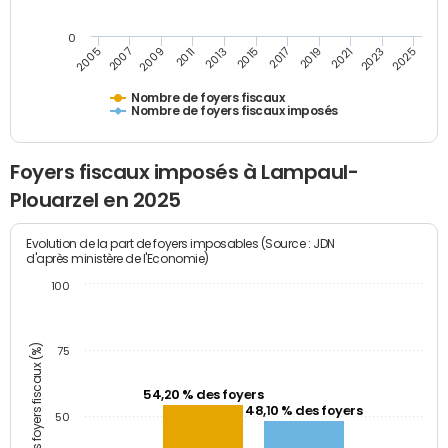
0
2023
2005
2009
2013
2017
2021
2025
2007
2011
2015
2019
Nombre de foyers fiscaux
Nombre de foyers fiscaux imposés
Foyers fiscaux imposés à Lampaul-
Plouarzel en 2025
Evolution de la part de foyers imposables (Source : JDN
d'après ministère de l'Economie)
100
Part des foyers fiscaux (%)
75
54,20 % des foyers
48,10 % des foyers
50