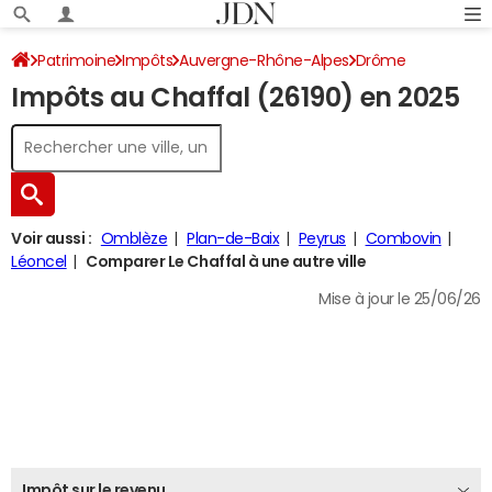
Patrimoine
Impôts
Auvergne-Rhône-Alpes
Drôme
Impôts au Chaffal (26190) en 2025
Le Chaffal
Impôt sur le revenu
Voir aussi :
Omblèze
Plan-de-Baix
Peyrus
Combovin
Léoncel
Comparer Le Chaffal à une autre ville
Mise à jour le 25/06/26
Impôt sur le revenu