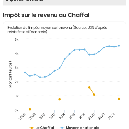
Impôt sur le revenu au Chaffal
Evolution de l'impôt moyen sur le revenu (Source : JDN d'après
ministère de l'Economie)
5k
4k
Montant (euros)
3k
2k
1k
0k
2014
2024
2010
2020
2012
2022
2006
2016
2008
2018
Le Chaffal
Moyenne nationale