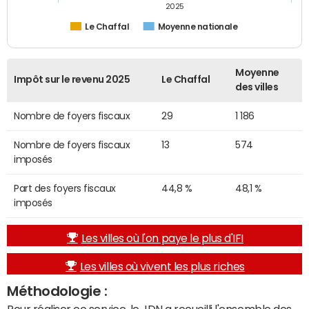
2025
Le Chaffal
Moyenne nationale
Moyenne
Impôt sur le revenu 2025
Le Chaffal
des villes
Nombre de foyers fiscaux
29
1 186
Nombre de foyers fiscaux
13
574
imposés
Part des foyers fiscaux
44,8 %
48,1 %
imposés
Les villes où l'on paye le plus d'IFI
Les villes où vivent les plus riches
Méthodologie :
Pour réaliser ce service, le JDN a recueilli l'ensemble des