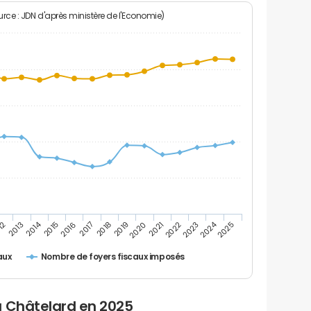
rce : JDN d'après ministère de l'Economie)
2024
2014
12
2019
2016
2023
2013
2020
2017
2021
2018
2025
2015
2022
Nombre de foyers fiscaux imposés
aux
u Châtelard en 2025