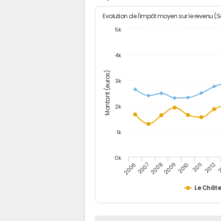
Evolution de l'impôt moyen sur le revenu (
5k
4k
Montant (euros)
3k
2k
1k
0k
2006
2007
2008
2009
2010
2011
2012
2
Le Châte