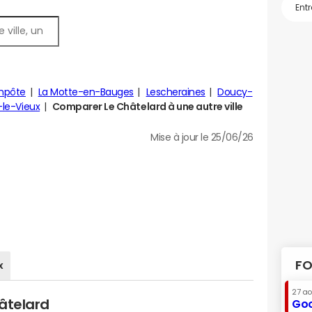
mpôte
La Motte-en-Bauges
Lescheraines
Doucy-
n-le-Vieux
Comparer Le Châtelard à une autre ville
Mise à jour le 25/06/26
FO
x
27 a
âtelard
Goo