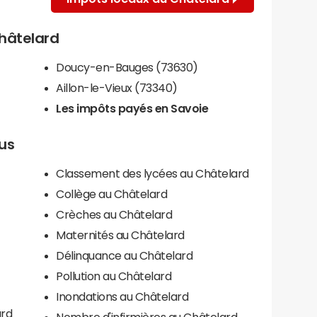
Châtelard
Doucy-en-Bauges (73630)
Aillon-le-Vieux (73340)
Les impôts payés en Savoie
lus
Classement des lycées au Châtelard
Collège au Châtelard
Crèches au Châtelard
Maternités au Châtelard
Délinquance au Châtelard
Pollution au Châtelard
Inondations au Châtelard
ard
Nombre d'infirmières au Châtelard