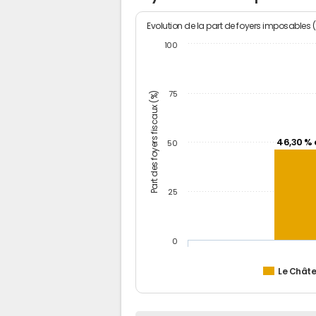
Evolution de la part de foyers imposables 
100
Part des foyers fiscaux (%)
75
46,30 % 
50
25
0
Le Châte