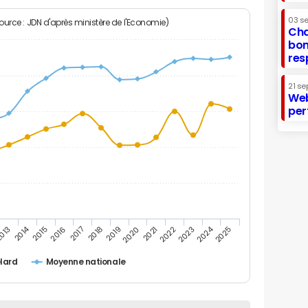
03 s
Source : JDN d'après ministère de l'Economie)
Cha
bon
res
21 se
Web
per
2014
2024
013
2015
2016
2017
2018
2019
2020
2021
2022
2023
2025
lard
Moyenne nationale