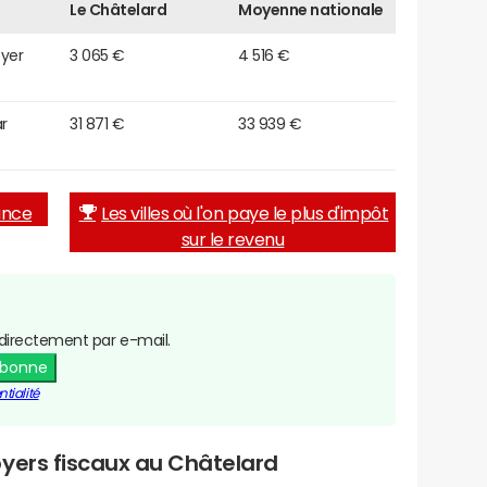
Le Châtelard
Moyenne nationale
oyer
3 065 €
4 516 €
r
31 871 €
33 939 €
rance
Les villes où l'on paye le plus d'impôt
sur le revenu
directement par e-mail.
abonne
tialité
yers fiscaux au Châtelard