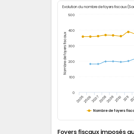
Evolution du nombre de foyers fiscaux (Sou
500
400
Nombre de foyers fiscaux
300
200
100
0
2005
20
2009
2006
2010
2007
2011
2008
Nombre de foyers fisc
Foyers fiscaux imposés a