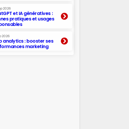
ep 2026
tGPT et IA génératives :
nes pratiques et usages
ponsables
p 2026
 analytics : booster ses
formances marketing