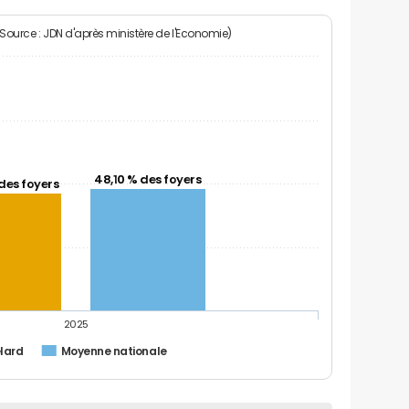
(Source : JDN d'après ministère de l'Economie)
48,10 % des foyers
des foyers
2025
lard
Moyenne nationale