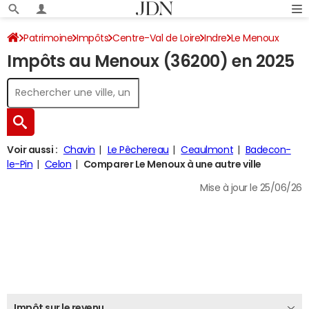
Patrimoine
Impôts
Centre-Val de Loire
Indre
Le Menoux
Impôts au Menoux (36200) en 2025
Impôt sur le revenu
Voir aussi :
Chavin
Le Pêchereau
Ceaulmont
Badecon-
le-Pin
Celon
Comparer Le Menoux à une autre ville
Mise à jour le 25/06/26
Impôt sur le revenu