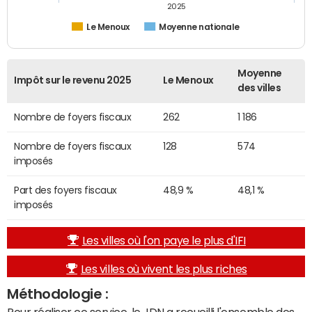
2025
Le Menoux
Moyenne nationale
Moyenne
Impôt sur le revenu 2025
Le Menoux
des villes
Nombre de foyers fiscaux
262
1 186
Nombre de foyers fiscaux
128
574
imposés
Part des foyers fiscaux
48,9 %
48,1 %
imposés
Les villes où l'on paye le plus d'IFI
Les villes où vivent les plus riches
Méthodologie :
Pour réaliser ce service, le JDN a recueilli l'ensemble des