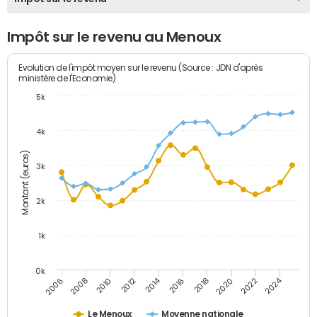
Impôt sur le revenu au Menoux
Evolution de l'impôt moyen sur le revenu (Source : JDN d'après
ministère de l'Economie)
5k
4k
Montant (euros)
3k
2k
1k
0k
2014
2024
2010
2020
2012
2022
2006
2016
2008
2018
Le Menoux
Moyenne nationale