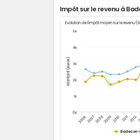
Impôt sur le revenu à Bad
Evolution de l'impôt moyen sur le revenu (
5k
4k
Montant (euros)
3k
2k
1k
0k
2006
2007
2008
2009
2010
2011
2012
2
Badecon-l