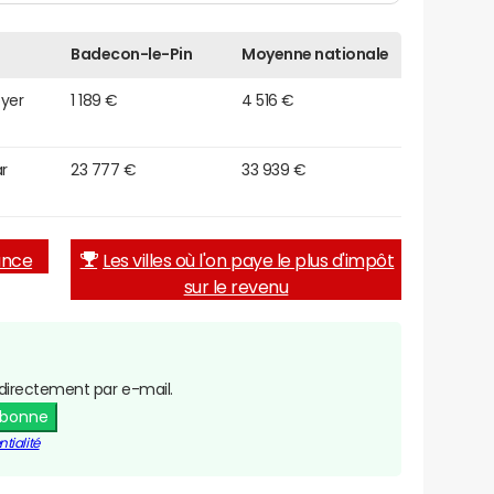
Badecon-le-Pin
Moyenne nationale
oyer
1 189 €
4 516 €
r
23 777 €
33 939 €
rance
Les villes où l'on paye le plus d'impôt
sur le revenu
directement par e-mail.
abonne
tialité