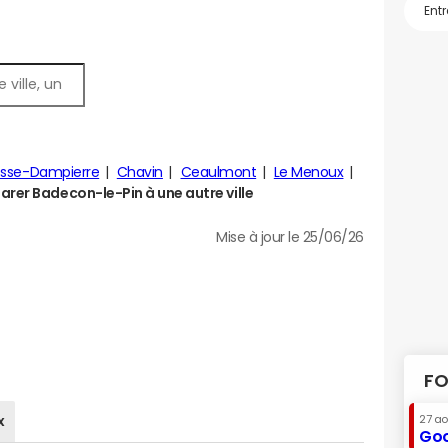
esse-Dampierre
Chavin
Ceaulmont
Le Menoux
rer Badecon-le-Pin à une autre ville
Mise à jour le 25/06/26
FO
x
27 a
Goo