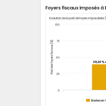
Foyers fiscaux imposés à
Evolution de la part de foyers imposables 
100
Part des foyers fiscaux (%)
75
50
39,20 % 
25
0
Badecon-l