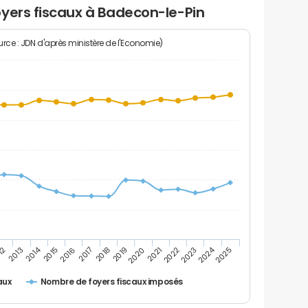
oyers fiscaux à Badecon-le-Pin
rce : JDN d'après ministère de l'Economie)
2024
2014
12
2019
2016
2023
2013
2020
2017
2021
2018
2025
2015
2022
Nombre de foyers fiscaux imposés
aux