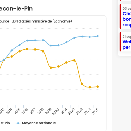
econ-le-Pin
03 s
Cha
bon
Source : JDN d'après ministère de l'Economie)
res
21 se
Web
per
2014
2024
013
2015
2016
2017
2018
2019
2020
2021
2022
2023
2025
e-Pin
Moyenne nationale