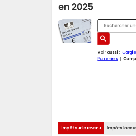
en 2025
Voir aussi :
Gargil
Pommiers
Compa
Impôt sur le revenu
Impôts locau