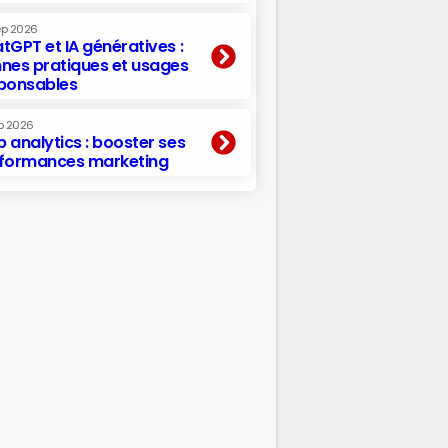
ep 2026
tGPT et IA génératives :
nes pratiques et usages
ponsables
p 2026
 analytics : booster ses
formances marketing