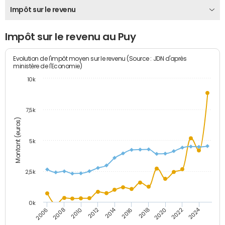
Impôt sur le revenu
Impôt sur le revenu au Puy
Evolution de l'impôt moyen sur le revenu (Source : JDN d'après
ministère de l'Economie)
10k
7,5k
Montant (euros)
5k
2,5k
0k
2014
2024
2010
2020
2006
2016
2012
2022
2008
2018