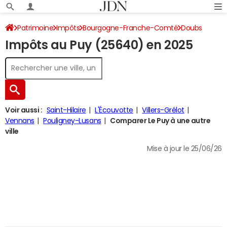
Patrimoine
Impôts
Bourgogne-Franche-Comté
Doubs
Impôts au Puy (25640) en 2025
Le Puy
Impôt sur le revenu
Voir aussi :
Saint-Hilaire
L'Écouvotte
Villers-Grélot
Vennans
Pouligney-Lusans
Comparer Le Puy à une autre
ville
Mise à jour le 25/06/26