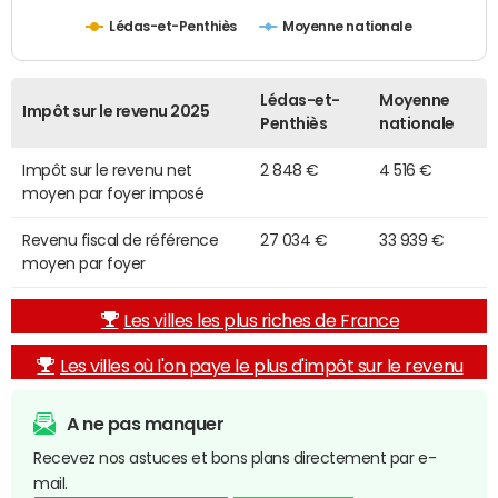
Lédas-et-Penthiès
Moyenne nationale
Lédas-et-
Moyenne
Impôt sur le revenu 2025
Penthiès
nationale
Impôt sur le revenu net
2 848 €
4 516 €
moyen par foyer imposé
Revenu fiscal de référence
27 034 €
33 939 €
moyen par foyer
Les villes les plus riches de France
Les villes où l'on paye le plus d'impôt sur le revenu
A ne pas manquer
Recevez nos astuces et bons plans directement par e-
mail.