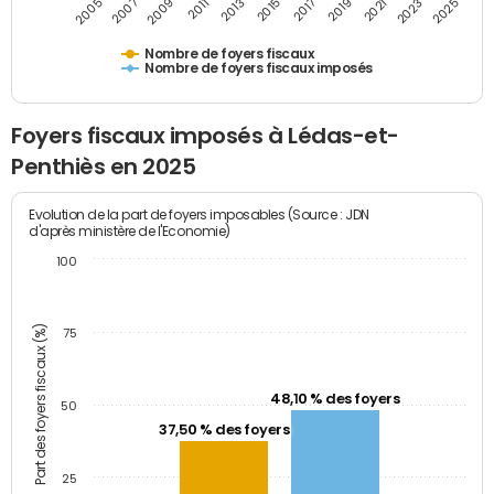
2009
2023
2017
2011
2025
2005
2019
2013
2007
2021
2015
Nombre de foyers fiscaux
Nombre de foyers fiscaux imposés
Foyers fiscaux imposés à Lédas-et-
Penthiès en 2025
Evolution de la part de foyers imposables (Source : JDN
d'après ministère de l'Economie)
100
Part des foyers fiscaux (%)
75
48,10 % des foyers
50
37,50 % des foyers
25