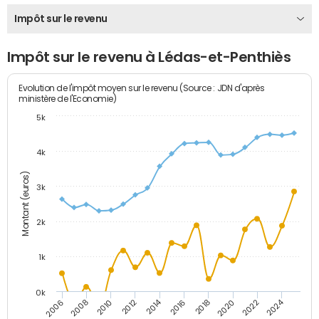
Impôt sur le revenu
Impôt sur le revenu à Lédas-et-Penthiès
Evolution de l'impôt moyen sur le revenu (Source : JDN d'après
ministère de l'Economie)
5k
4k
Montant (euros)
3k
2k
1k
0k
2014
2024
2010
2020
2012
2022
2006
2016
2008
2018