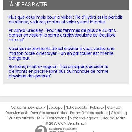
À NE PAS RATER
Plus que deux mois pour la visiter : l'île d'Hydra est le paradis
du silence, voitures, motos et vélos y sont interdits
Pr. Alinka Greasley : "Pour les femmes de plus de 40 ans,
danser entretient la santé cardiovasculaire et l'équilibre
mental"
Voici les revêtements de sol à éviter si vous voulez une
maison facile à nettoyer - un en particulier est même
dangereux
Bertrand, maître-nageur : "Les principaux accidents
d'enfants en piscine sont dus au manque de forme
physique des parents"
Qui sommes-nous ?
L'équipe
Notre société
Publicité
Contact
Recrutement
Données personnelles
Paramétrer les cookies
Gérer Utiq
Tous les articles
RSS
Corrections
Mentions légales
Groupe Figaro
© 2025 CCM Benchmark