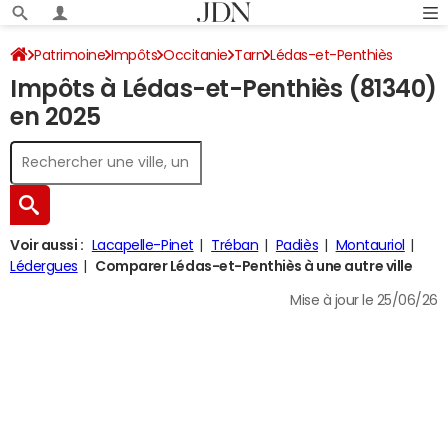
Patrimoine
Impôts
Occitanie
Tarn
Lédas-et-Penthiès
Impôts à Lédas-et-Penthiès (81340)
Impôt sur le revenu
en 2025
Voir aussi :
Lacapelle-Pinet
Tréban
Padiès
Montauriol
Lédergues
Comparer Lédas-et-Penthiès à une autre ville
Mise à jour le 25/06/26