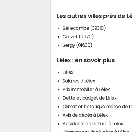
Les autres villes près de L
Bellecombe (39310)
Crozet (01170)
Sergy (01630)
Lélex : en savoir plus
Lélex
Salaires à Lélex
Prix immobilier à Lélex
Dette et budget de Lélex
Climat et historique météo de L
Avis de décès à Lélex
Accidents de voiture à Lélex
Classement des lycées à Lélex