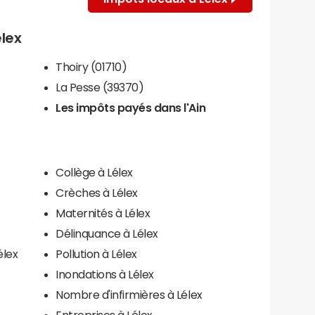
élex
Thoiry (01710)
La Pesse (39370)
Les impôts payés dans l'Ain
Collège à Lélex
Crèches à Lélex
Maternités à Lélex
Délinquance à Lélex
élex
Pollution à Lélex
Inondations à Lélex
Nombre d'infirmières à Lélex
Entreprises à Lélex