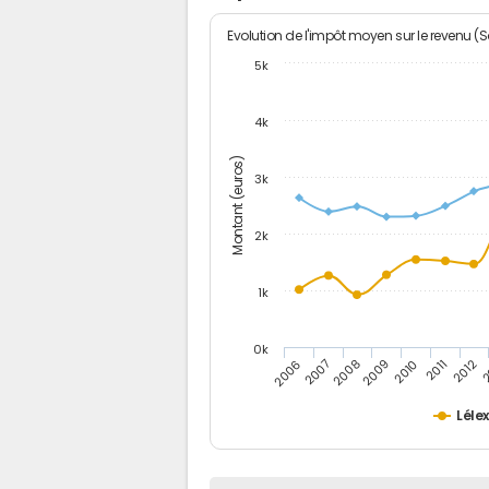
Evolution de l'impôt moyen sur le revenu (
5k
4k
Montant (euros)
3k
2k
1k
0k
2006
2007
2008
2009
2010
2011
2012
2
Léle