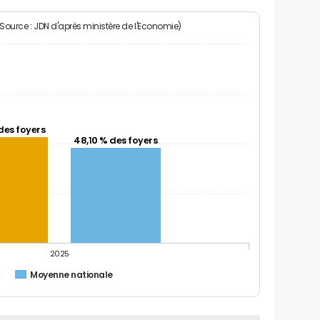
(Source : JDN d'après ministère de l'Economie)
des foyers
48,10 % des foyers
2025
x
Moyenne nationale