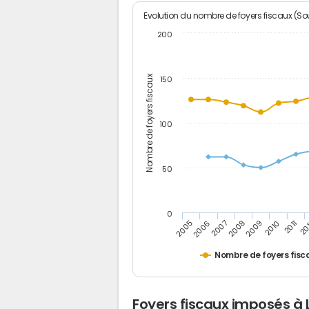
Evolution du nombre de foyers fiscaux (Sou
200
Nombre de foyers fiscaux
150
100
50
0
2005
20
2009
2006
2010
2007
2011
2008
Nombre de foyers fisc
Foyers fiscaux imposés à 