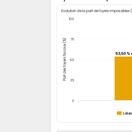
Evolution de la part de foyers imposables 
100
Part des foyers fiscaux (%)
75
53,50 % 
50
25
0
Léle