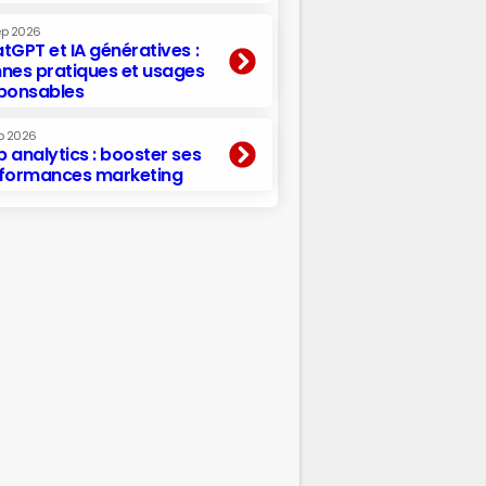
ep 2026
tGPT et IA génératives :
nes pratiques et usages
ponsables
p 2026
 analytics : booster ses
formances marketing