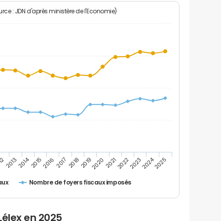
rce : JDN d'après ministère de l'Economie)
2024
2014
12
2019
2016
2023
2013
2020
2017
2021
2018
2025
2015
2022
Nombre de foyers fiscaux imposés
aux
Lélex en 2025