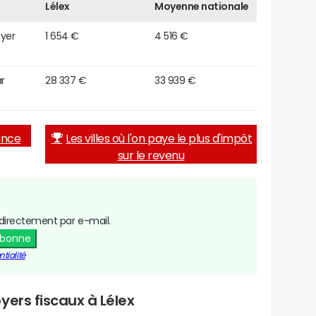
Lélex
Moyenne nationale
oyer
1 654 €
4 516 €
r
28 337 €
33 939 €
rance
Les villes où l'on paye le plus d'impôt
sur le revenu
directement par e-mail.
abonne
tialité
yers fiscaux à Lélex