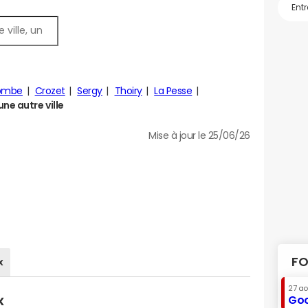
combe
Crozet
Sergy
Thoiry
La Pesse
ne autre ville
Mise à jour le 25/06/26
FO
x
27 a
x
Goo