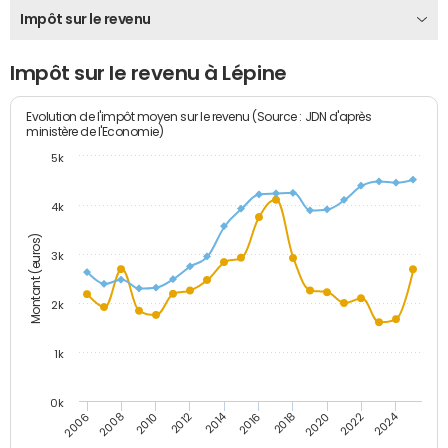
Impôt sur le revenu
Impôt sur le revenu à Lépine
Evolution de l'impôt moyen sur le revenu (Source : JDN d'après
ministère de l'Economie)
5k
4k
Montant (euros)
3k
2k
1k
0k
2014
2024
2010
2020
2012
2022
2006
2016
2008
2018