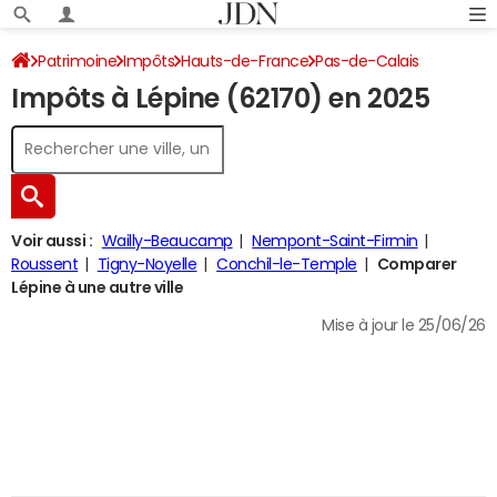
Patrimoine
Impôts
Hauts-de-France
Pas-de-Calais
Impôts à Lépine (62170) en 2025
Lépine
Impôt sur le revenu
Voir aussi :
Wailly-Beaucamp
Nempont-Saint-Firmin
Roussent
Tigny-Noyelle
Conchil-le-Temple
Comparer
Lépine à une autre ville
Mise à jour le 25/06/26