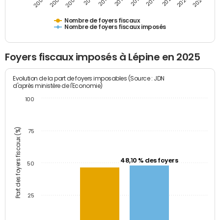
2009
2023
2017
2011
2025
2005
2019
2013
2007
2021
2015
Nombre de foyers fiscaux
Nombre de foyers fiscaux imposés
Foyers fiscaux imposés à Lépine en 2025
Evolution de la part de foyers imposables (Source : JDN
d'après ministère de l'Economie)
100
Part des foyers fiscaux (%)
75
48,10 % des foyers
50
25