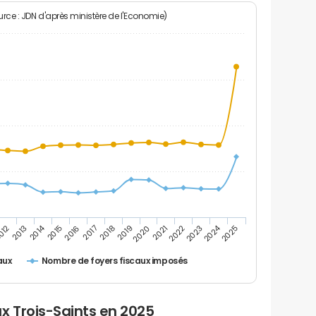
rce : JDN d'après ministère de l'Economie)
2014
2024
2013
2023
012
2022
2021
2020
2019
2018
2017
2016
2015
2025
Nombre de foyers fiscaux imposés
aux
x Trois-Saints en 2025