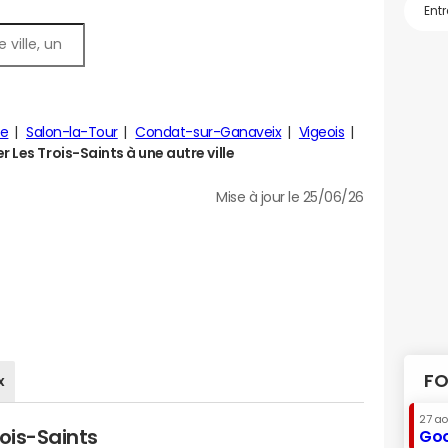
he
Salon-la-Tour
Condat-sur-Ganaveix
Vigeois
Les Trois-Saints à une autre ville
Mise à jour le 25/06/26
FO
x
27 a
ois-Saints
Goo