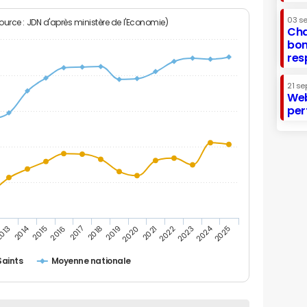
03 s
Source : JDN d'après ministère de l'Economie)
Cha
bon
res
21 se
Web
per
2014
2024
013
2015
2016
2017
2018
2019
2020
2021
2022
2023
2025
Saints
Moyenne nationale