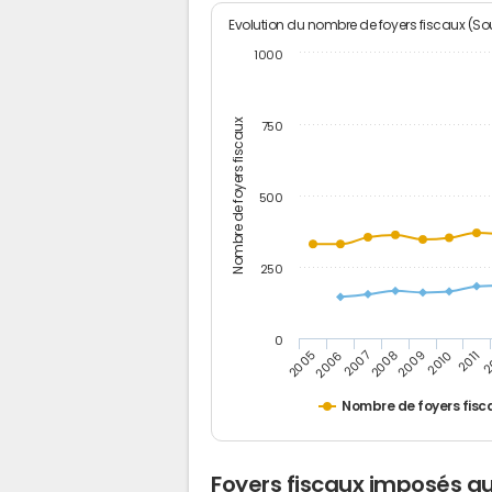
Evolution du nombre de foyers fiscaux (Sou
1000
Nombre de foyers fiscaux
750
500
250
0
2
2011
2010
2009
2008
2007
2006
2005
Nombre de foyers fisc
Foyers fiscaux imposés au