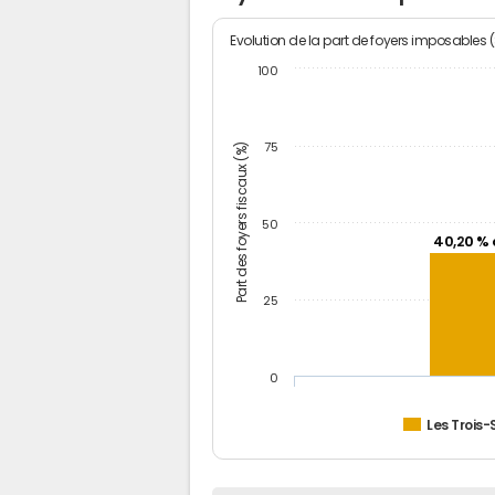
Evolution de la part de foyers imposables 
100
Part des foyers fiscaux (%)
75
50
40,20 % 
25
0
Les Trois-