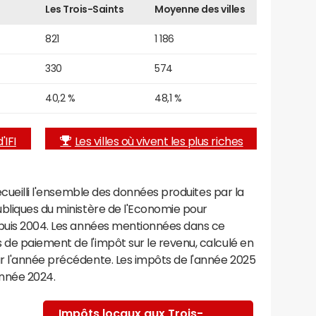
Les Trois-Saints
Moyenne des villes
821
1 186
330
574
40,2 %
48,1 %
'IFI
Les villes où vivent les plus riches
recueilli l'ensemble des données produites par la
ubliques du ministère de l'Economie pour
epuis 2004. Les années mentionnées dans ce
de paiement de l'impôt sur le revenu, calculé en
r l'année précédente. Les impôts de l'année 2025
année 2024.
Impôts locaux aux Trois-