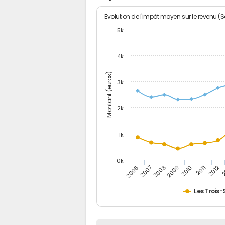
Evolution de l'impôt moyen sur le revenu (
5k
4k
Montant (euros)
3k
2k
1k
0k
2006
2007
2008
2009
2010
2011
2012
2
Les Trois-