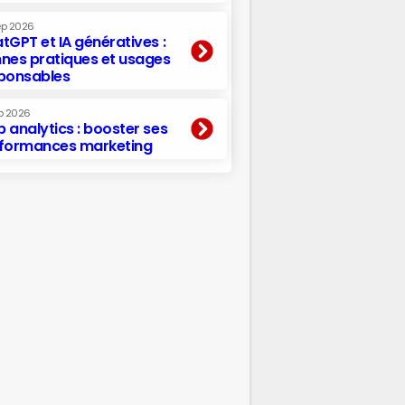
ep 2026
tGPT et IA génératives :
nes pratiques et usages
ponsables
p 2026
 analytics : booster ses
formances marketing