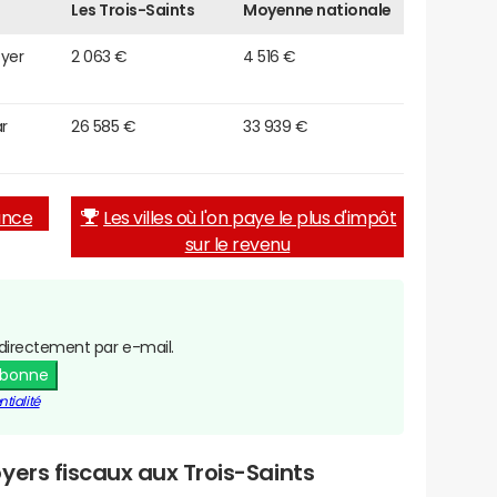
Les Trois-Saints
Moyenne nationale
oyer
2 063 €
4 516 €
r
26 585 €
33 939 €
rance
Les villes où l'on paye le plus d'impôt
sur le revenu
directement par e-mail.
abonne
tialité
yers fiscaux aux Trois-Saints