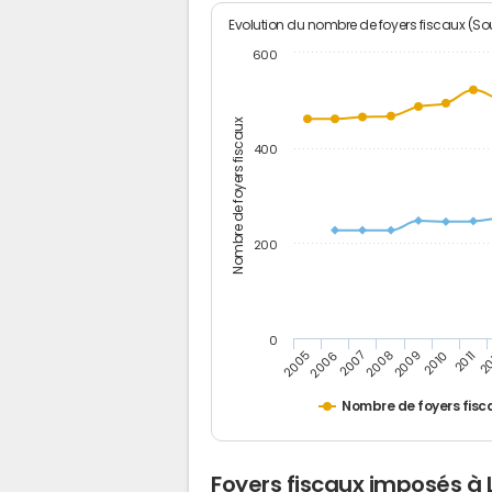
Evolution du nombre de foyers fiscaux (Sou
600
Nombre de foyers fiscaux
400
200
0
2009
2010
2011
2005
2
2006
2007
2008
Nombre de foyers fisc
Foyers fiscaux imposés à