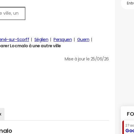
né-sur-Scorff
Séglien
Persquen
Guern
rer Locmalo à une autre ville
Mise à jour le 25/06/26
FO
x
27 a
malo
Goo