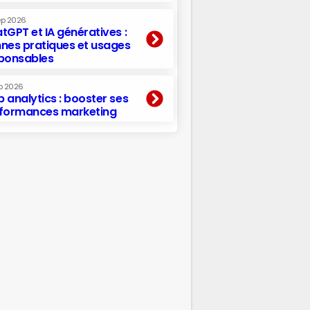
ep 2026
tGPT et IA génératives :
nes pratiques et usages
ponsables
p 2026
 analytics : booster ses
formances marketing