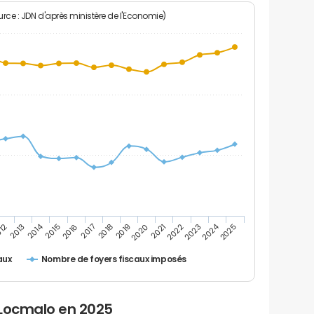
rce : JDN d'après ministère de l'Economie)
2024
2014
2016
2023
2017
2018
2025
012
2019
2013
2020
2021
2015
2022
Nombre de foyers fiscaux imposés
aux
 Locmalo en 2025