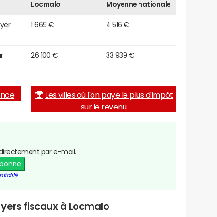
Locmalo
Moyenne nationale
oyer
1 669 €
4 516 €
r
26 100 €
33 939 €
rance
Les villes où l'on paye le plus d'impôt
sur le revenu
directement par e-mail.
abonne
tialité
oyers fiscaux à Locmalo