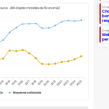
03 s
Source : JDN d'après ministère de l'Economie)
Cha
bon
res
21 se
Web
per
2014
2024
013
2015
2016
2017
2018
2019
2020
2021
2022
2023
2025
lo
Moyenne nationale