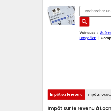
Voir aussi :
Guéme
Langoëlan
Compa
Impôt sur le revenu
Impôts locau
Impôt sur le revenu à Loc