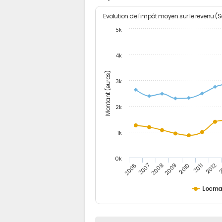
Evolution de l'impôt moyen sur le revenu (
5k
4k
Montant (euros)
3k
2k
1k
0k
2006
2007
2008
2009
2010
2011
2012
2
Locma