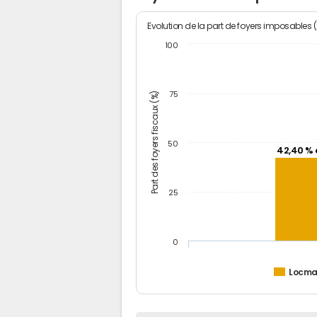
Evolution de la part de foyers imposables 
100
Part des foyers fiscaux (%)
75
50
42,40 % 
25
0
Locma