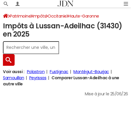
Patrimoine
Impôts
Occitanie
Haute-Garonne
Impôts à Lussan-Adeilhac (31430)
Lussan-Adeilhac
Impôt sur le revenu
en 2025
Voir aussi :
Polastron
Fustignac
Montégut-Bourjac
Samouillan
Peyrissas
Comparer Lussan-Adeilhac à une
autre ville
Mise à jour le 25/06/26