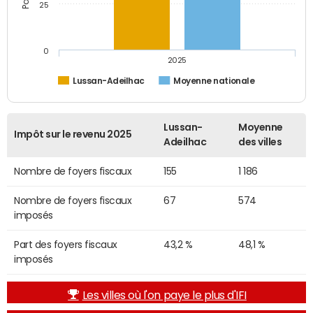
25
0
2025
Lussan-Adeilhac
Moyenne nationale
Lussan-
Moyenne
Impôt sur le revenu 2025
Adeilhac
des villes
Nombre de foyers fiscaux
155
1 186
Nombre de foyers fiscaux
67
574
imposés
Part des foyers fiscaux
43,2 %
48,1 %
imposés
Les villes où l'on paye le plus d'IFI