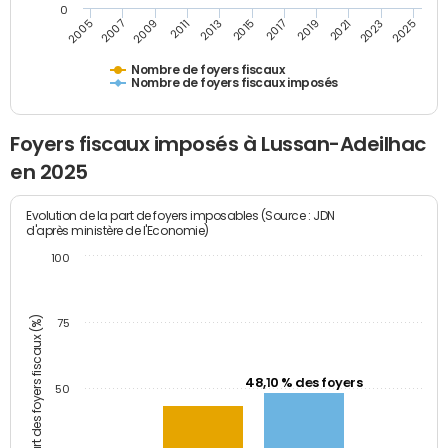
0
2009
2023
2017
2011
2025
2005
2019
2013
2007
2021
2015
Nombre de foyers fiscaux
Nombre de foyers fiscaux imposés
Foyers fiscaux imposés à Lussan-Adeilhac
en 2025
Evolution de la part de foyers imposables (Source : JDN
d'après ministère de l'Economie)
100
Part des foyers fiscaux (%)
75
48,10 % des foyers
50