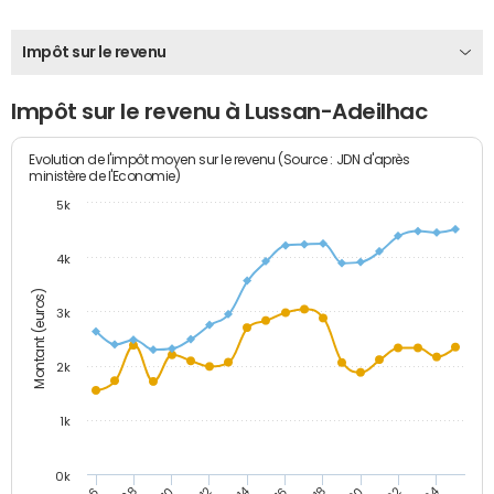
Impôt sur le revenu
Impôt sur le revenu à Lussan-Adeilhac
Evolution de l'impôt moyen sur le revenu (Source : JDN d'après
ministère de l'Economie)
5k
4k
Montant (euros)
3k
2k
1k
0k