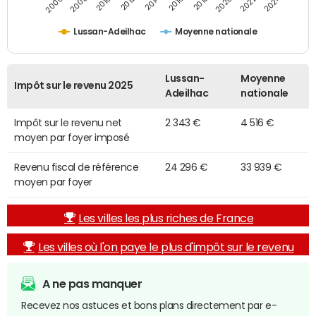
2014
2024
2010
2020
2012
2022
2006
2016
2008
2018
Lussan-Adeilhac
Moyenne nationale
Lussan-
Moyenne
Impôt sur le revenu 2025
Adeilhac
nationale
Impôt sur le revenu net
2 343 €
4 516 €
moyen par foyer imposé
Revenu fiscal de référence
24 296 €
33 939 €
moyen par foyer
Les villes les plus riches de France
Les villes où l'on paye le plus d'impôt sur le revenu
A ne pas manquer
Recevez nos astuces et bons plans directement par e-