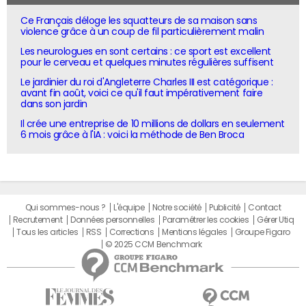
Ce Français déloge les squatteurs de sa maison sans
violence grâce à un coup de fil particulièrement malin
Les neurologues en sont certains : ce sport est excellent
pour le cerveau et quelques minutes régulières suffisent
Le jardinier du roi d'Angleterre Charles III est catégorique :
avant fin août, voici ce qu'il faut impérativement faire
dans son jardin
Il crée une entreprise de 10 millions de dollars en seulement
6 mois grâce à l'IA : voici la méthode de Ben Broca
Qui sommes-nous ?
L'équipe
Notre société
Publicité
Contact
Recrutement
Données personnelles
Paramétrer les cookies
Gérer Utiq
Tous les articles
RSS
Corrections
Mentions légales
Groupe Figaro
© 2025 CCM Benchmark