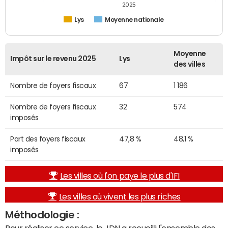
2025
Lys
Moyenne nationale
Moyenne
Impôt sur le revenu 2025
Lys
des villes
Nombre de foyers fiscaux
67
1 186
Nombre de foyers fiscaux
32
574
imposés
Part des foyers fiscaux
47,8 %
48,1 %
imposés
Les villes où l'on paye le plus d'IFI
Les villes où vivent les plus riches
Méthodologie :
Pour réaliser ce service, le JDN a recueilli l'ensemble des