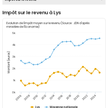
Impôt sur le revenu à Lys
Evolution de l'impôt moyen sur le revenu (Source : JDN d'après
ministère de l'Economie)
5k
4k
Montant (euros)
3k
2k
1k
0k
2014
2024
2010
2020
2012
2022
2006
2016
2008
2018
Lys
Moyenne nationale