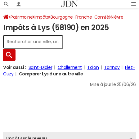
Patrimoine
Impôts
Bourgogne-Franche-Comté
Nièvre
Impôts à Lys (58190) en 2025
Lys
Impôt sur le revenu
Voir aussi :
Saint-Didier
Challement
Talon
Tannay
Flez-
Cuzy
Comparer Lys à une autre ville
Mise à jour le 25/06/26
Impôt sur le revenu