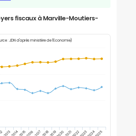
yers fiscaux à Marville-Moutiers-
rce : JDN d'après ministère de l'Economie)
2024
2014
12
2019
2016
2023
2013
2020
2017
2021
2018
2025
2015
2022