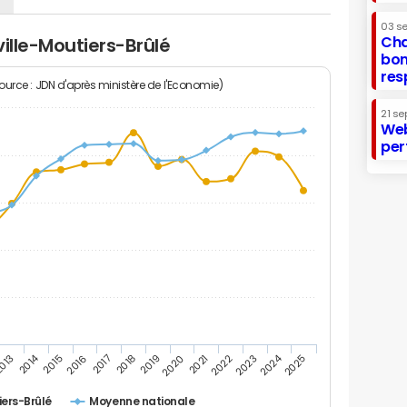
03 s
Cha
ville-Moutiers-Brûlé
bon
res
Source : JDN d'après ministère de l'Economie)
21 se
Web
per
2014
2024
013
2015
2016
2017
2018
2019
2020
2021
2022
2023
2025
iers-Brûlé
Moyenne nationale