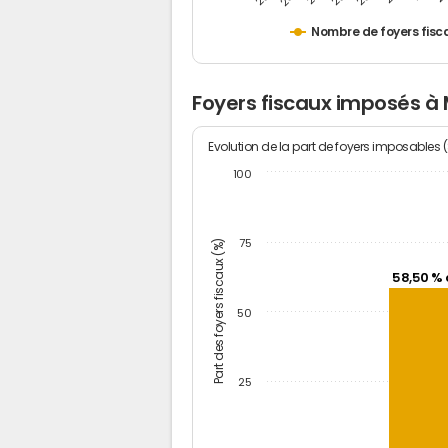
Nombre de foyers fisc
Foyers fiscaux imposés à 
Evolution de la part de foyers imposables 
100
Part des foyers fiscaux (%)
75
58,50 % 
50
25