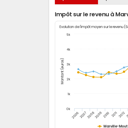
Impôt sur le revenu à Mar
Evolution de l'impôt moyen sur le revenu (
5k
4k
Montant (euros)
3k
2k
1k
0k
2006
2007
2008
2009
2010
2011
2012
2
Marville-Mout