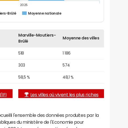
2025
iers-Brûlé
Moyenne nationale
Marville-Moutiers-
Moyenne des villes
Brûlé
518
1 186
303
574
58,5 %
48,1 %
'IFI
Les villes où vivent les plus riches
recueilli l'ensemble des données produites par la
ubliques du ministère de l'Economie pour