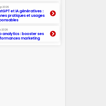
ep 2026
tGPT et IA génératives :
nes pratiques et usages
ponsables
p 2026
 analytics : booster ses
formances marketing