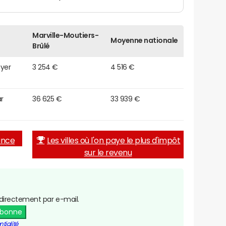
Marville-Moutiers-
Moyenne nationale
Brûlé
oyer
3 254 €
4 516 €
r
36 625 €
33 939 €
rance
Les villes où l'on paye le plus d'impôt
sur le revenu
directement par e-mail.
abonne
tialité