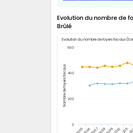
Evolution du nombre de fo
Brûlé
Evolution du nombre de foyers fiscaux (Sou
600
Nombre de foyers fiscaux
400
200
0
2005
20
2009
2006
2010
2007
2011
2008