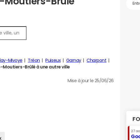
e-Moutiers-Brûlé
llay-Mivoye
Tréon
Puiseux
Garnay
Charpont
Moutiers-Brûlé à une autre ville
Mise à jour le 25/06/26
FO
27 a
Goo
x