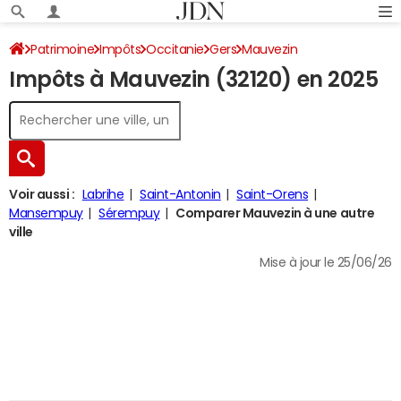
Patrimoine
Impôts
Occitanie
Gers
Mauvezin
Impôts à Mauvezin (32120) en 2025
Impôt sur le revenu
Voir aussi :
Labrihe
Saint-Antonin
Saint-Orens
Mansempuy
Sérempuy
Comparer Mauvezin à une autre
ville
Mise à jour le 25/06/26