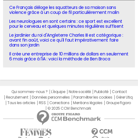
Ce Français déloge les squatteurs de sa maison sans
violence grâce à un coup de fil particulièrement malin
Les neurologues en sont certains : ce sport est excellent
pour le cerveau et quelques minutes régulières suffisent
Le jardinier du roi d'Angleterre Charles III est catégorique :
avant fin août, voici ce qu'il faut impérativement faire
dans son jardin
Il crée une entreprise de 10 millions de dollars en seulement
6 mois grâce à l'IA : voici la méthode de Ben Broca
Qui sommes-nous ?
L'équipe
Notre société
Publicité
Contact
Recrutement
Données personnelles
Paramétrer les cookies
Gérer Utiq
Tous les articles
RSS
Corrections
Mentions légales
Groupe Figaro
© 2025 CCM Benchmark