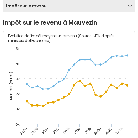
Impôt sur le revenu
Impôt sur le revenu à Mauvezin
Evolution de l'impôt moyen sur le revenu (Source : JDN d'après
ministère de l'Economie)
5k
4k
Montant (euros)
3k
2k
1k
0k
2014
2024
2010
2020
2012
2022
2006
2016
2008
2018