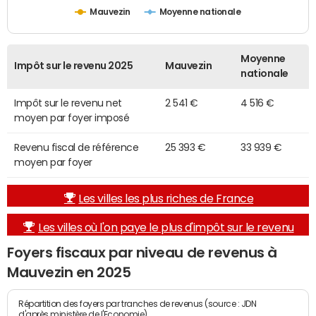
Mauvezin
Moyenne nationale
Moyenne
Impôt sur le revenu 2025
Mauvezin
nationale
Impôt sur le revenu net
2 541 €
4 516 €
moyen par foyer imposé
Revenu fiscal de référence
25 393 €
33 939 €
moyen par foyer
Les villes les plus riches de France
Les villes où l'on paye le plus d'impôt sur le revenu
Foyers fiscaux par niveau de revenus à
Mauvezin en 2025
Répartition des foyers par tranches de revenus (source : JDN
d'après ministère de l'Economie)