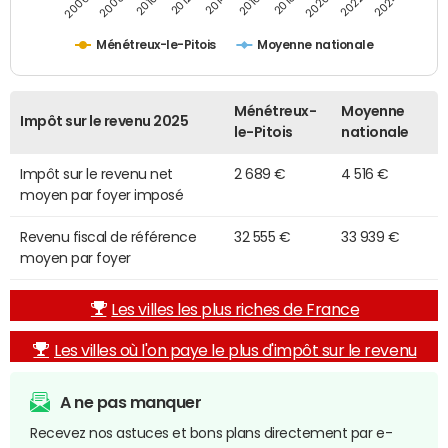
2014
2024
2010
2020
2012
2022
2006
2016
2008
2018
Ménétreux-le-Pitois
Moyenne nationale
Ménétreux-
Moyenne
Impôt sur le revenu 2025
le-Pitois
nationale
Impôt sur le revenu net
2 689 €
4 516 €
moyen par foyer imposé
Revenu fiscal de référence
32 555 €
33 939 €
moyen par foyer
Les villes les plus riches de France
Les villes où l'on paye le plus d'impôt sur le revenu
A ne pas manquer
Recevez nos astuces et bons plans directement par e-