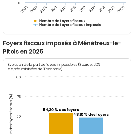
0
2009
2023
2017
2011
2025
2005
2019
2013
2007
2021
2015
Nombre de foyers fiscaux
Nombre de foyers fiscaux imposés
Foyers fiscaux imposés à Ménétreux-le-
Pitois en 2025
Evolution de la part de foyers imposables (Source : JDN
d'après ministère de l'Economie)
100
Part des foyers fiscaux (%)
75
54,30 % des foyers
48,10 % des foyers
50