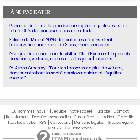
À NE PAS RATER
Punaises de lit : cette poudre ménagère à quelques euros
a tué 100% des punaises dans une étude
Eclipse du 12 août 2026 : les autorités déconseillent
l'observation aux moins de 3 ans, même équipés
Plus que deux mois pour la visiter : l'île d'Hydra est le paradis
du silence, voitures, motos et vélos y sont interdits
Pr. Alinka Greasley : "Pour les femmes de plus de 40 ans,
danser entretient la santé cardiovasculaire et l'équilibre
mental"
Qui sommes-nous ?
L'équipe
Notre société
Publicité
Contact
Recrutement
Données personnelles
Paramétrer les cookies
Gérer Utiq
Tous les articles
RSS
Corrections
Mentions légales
Groupe Figaro
© 2025 CCM Benchmark