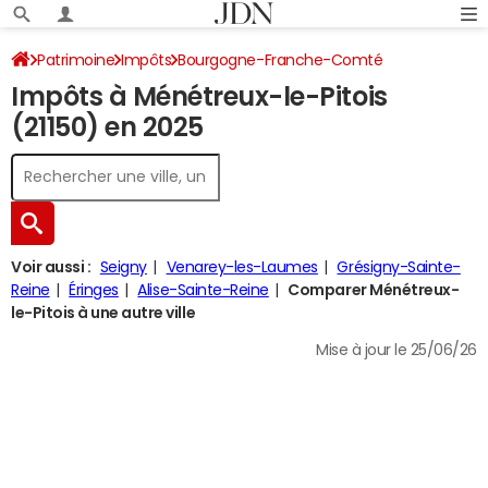
Patrimoine
Impôts
Bourgogne-Franche-Comté
Impôts à Ménétreux-le-Pitois
Côte-d'Or
Ménétreux-le-Pitois
Impôt sur le revenu
(21150) en 2025
Voir aussi :
Seigny
Venarey-les-Laumes
Grésigny-Sainte-
Reine
Éringes
Alise-Sainte-Reine
Comparer Ménétreux-
le-Pitois à une autre ville
Mise à jour le 25/06/26