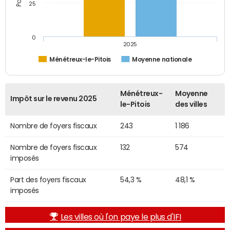
25
0
2025
Ménétreux-le-Pitois
Moyenne nationale
Ménétreux-
Moyenne
Impôt sur le revenu 2025
le-Pitois
des villes
Nombre de foyers fiscaux
243
1 186
Nombre de foyers fiscaux
132
574
imposés
Part des foyers fiscaux
54,3 %
48,1 %
imposés
Les villes où l'on paye le plus d'IFI