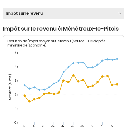
Impôt sur le revenu
Impôt sur le revenu à Ménétreux-le-Pitois
Evolution de l'impôt moyen sur le revenu (Source : JDN d'après
ministère de l'Economie)
5k
4k
Montant (euros)
3k
2k
1k
0k