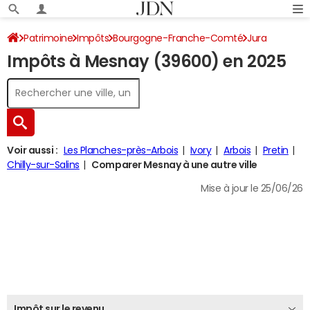
Patrimoine
Impôts
Bourgogne-Franche-Comté
Jura
Impôts à Mesnay (39600) en 2025
Mesnay
Impôt sur le revenu
Voir aussi :
Les Planches-près-Arbois
Ivory
Arbois
Pretin
Chilly-sur-Salins
Comparer Mesnay à une autre ville
Mise à jour le 25/06/26
Impôt sur le revenu