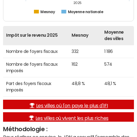
2025
Mesnay
Moyenne nationale
Moyenne
Impôt sur le revenu 2025
Mesnay
des villes
Nombre de foyers fiscaux
332
1 186
Nombre de foyers fiscaux
162
574
imposés
Part des foyers fiscaux
48,8 %
48,1 %
imposés
Les villes où l'on paye le plus d'IFI
Les villes où vivent les plus riches
Méthodologie :
Pour réaliser ce service, le JDN a recueilli l'ensemble des