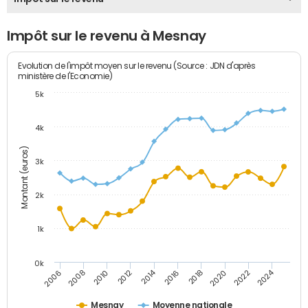
Impôt sur le revenu à Mesnay
Evolution de l'impôt moyen sur le revenu (Source : JDN d'après
ministère de l'Economie)
5k
4k
Montant (euros)
3k
2k
1k
0k
2014
2024
2010
2020
2012
2022
2006
2016
2008
2018
Mesnay
Moyenne nationale