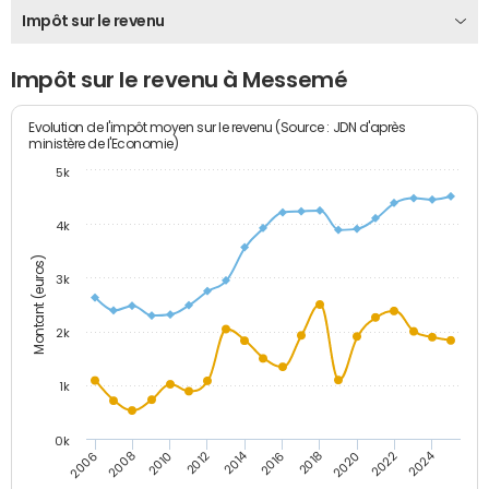
Impôt sur le revenu
Impôt sur le revenu à Messemé
Evolution de l'impôt moyen sur le revenu (Source : JDN d'après
ministère de l'Economie)
5k
4k
Montant (euros)
3k
2k
1k
0k
2014
2024
2010
2020
2012
2022
2006
2016
2008
2018