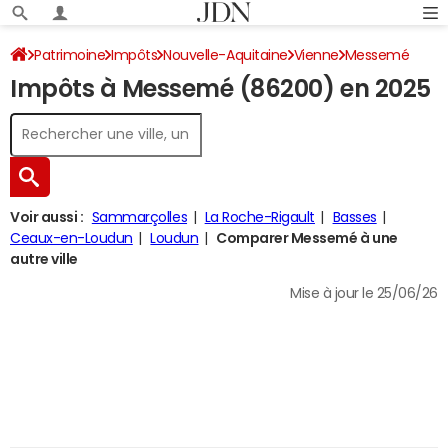
Patrimoine
Impôts
Nouvelle-Aquitaine
Vienne
Messemé
Impôts à Messemé (86200) en 2025
Impôt sur le revenu
Voir aussi :
Sammarçolles
La Roche-Rigault
Basses
Ceaux-en-Loudun
Loudun
Comparer Messemé à une
autre ville
Mise à jour le 25/06/26