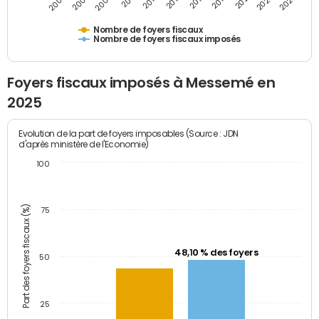
2009
2023
2017
2011
2025
2005
2019
2013
2007
2021
2015
Nombre de foyers fiscaux
Nombre de foyers fiscaux imposés
Foyers fiscaux imposés à Messemé en
2025
Evolution de la part de foyers imposables (Source : JDN
d'après ministère de l'Economie)
100
Part des foyers fiscaux (%)
75
48,10 % des foyers
50
25