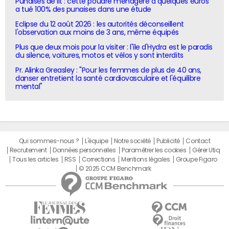
Punaises de lit : cette poudre ménagère à quelques euros
a tué 100% des punaises dans une étude
Eclipse du 12 août 2026 : les autorités déconseillent
l'observation aux moins de 3 ans, même équipés
Plus que deux mois pour la visiter : l'île d'Hydra est le paradis
du silence, voitures, motos et vélos y sont interdits
Pr. Alinka Greasley : "Pour les femmes de plus de 40 ans,
danser entretient la santé cardiovasculaire et l'équilibre
mental"
Qui sommes-nous ?
L'équipe
Notre société
Publicité
Contact
Recrutement
Données personnelles
Paramétrer les cookies
Gérer Utiq
Tous les articles
RSS
Corrections
Mentions légales
Groupe Figaro
© 2025 CCM Benchmark