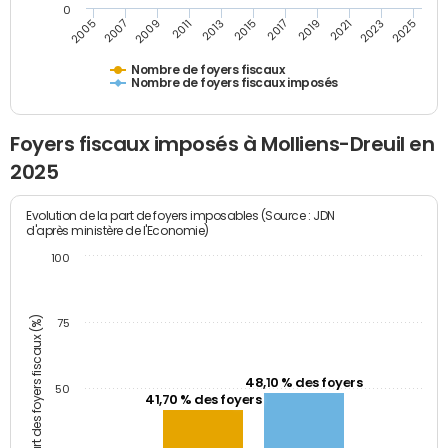
0
2005
2007
2009
2011
2013
2015
2017
2019
2021
2023
2025
Nombre de foyers fiscaux
Nombre de foyers fiscaux imposés
Foyers fiscaux imposés à Molliens-Dreuil en
2025
Evolution de la part de foyers imposables (Source : JDN
d'après ministère de l'Economie)
100
Part des foyers fiscaux (%)
75
48,10 % des foyers
50
41,70 % des foyers