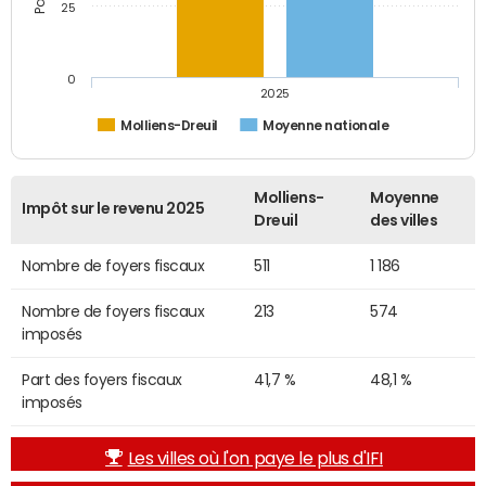
25
0
2025
Molliens-Dreuil
Moyenne nationale
Molliens-
Moyenne
Impôt sur le revenu 2025
Dreuil
des villes
Nombre de foyers fiscaux
511
1 186
Nombre de foyers fiscaux
213
574
imposés
Part des foyers fiscaux
41,7 %
48,1 %
imposés
Les villes où l'on paye le plus d'IFI