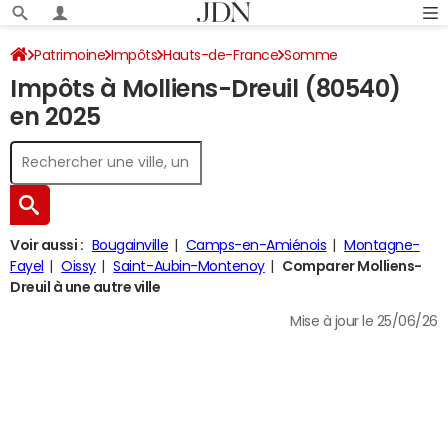
Patrimoine
Impôts
Hauts-de-France
Somme
Impôts à Molliens-Dreuil (80540)
Molliens-Dreuil
Impôt sur le revenu
en 2025
Voir aussi :
Bougainville
Camps-en-Amiénois
Montagne-
Fayel
Oissy
Saint-Aubin-Montenoy
Comparer Molliens-
Dreuil à une autre ville
Mise à jour le 25/06/26