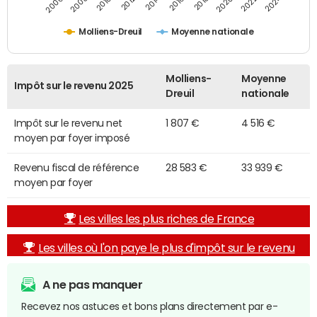
2014
2024
2010
2020
2012
2022
2006
2016
2008
2018
Molliens-Dreuil
Moyenne nationale
Molliens-
Moyenne
Impôt sur le revenu 2025
Dreuil
nationale
Impôt sur le revenu net
1 807 €
4 516 €
moyen par foyer imposé
Revenu fiscal de référence
28 583 €
33 939 €
moyen par foyer
Les villes les plus riches de France
Les villes où l'on paye le plus d'impôt sur le revenu
A ne pas manquer
Recevez nos astuces et bons plans directement par e-