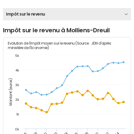
Impôt sur le revenu
Impôt sur le revenu à Molliens-Dreuil
Evolution de l'impôt moyen sur le revenu (Source : JDN d'après
ministère de l'Economie)
5k
4k
Montant (euros)
3k
2k
1k
0k