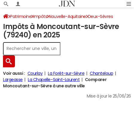
Patrimoine
Impôts
Nouvelle-Aquitaine
Deux-Sèvres
Impôts à Moncoutant-sur-Sèvre
Moncoutant-sur-Sèvre
Impôt sur le revenu
(79240) en 2025
Voir aussi :
Courlay
La Forêt-sur-Sèvre
Chanteloup
Largeasse
La Chapelle-Saint-Laurent
Comparer
Moncoutant-sur-Sèvre à une autre ville
Mise à jour le 25/06/26