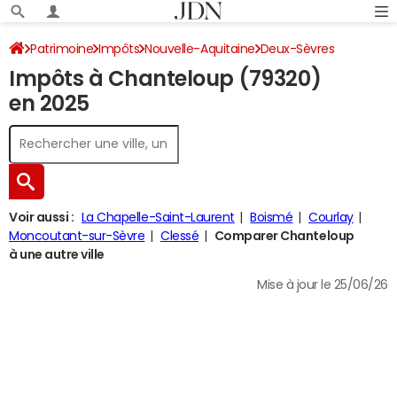
Patrimoine
Impôts
Nouvelle-Aquitaine
Deux-Sèvres
Impôts à Chanteloup (79320)
Chanteloup
Impôt sur le revenu
en 2025
Voir aussi :
La Chapelle-Saint-Laurent
Boismé
Courlay
Moncoutant-sur-Sèvre
Clessé
Comparer Chanteloup
à une autre ville
Mise à jour le 25/06/26