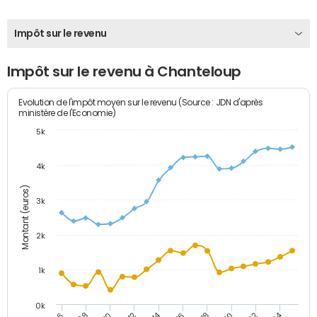
Impôt sur le revenu
Impôt sur le revenu à Chanteloup
Evolution de l'impôt moyen sur le revenu (Source : JDN d'après
ministère de l'Economie)
5k
4k
Montant (euros)
3k
2k
1k
0k