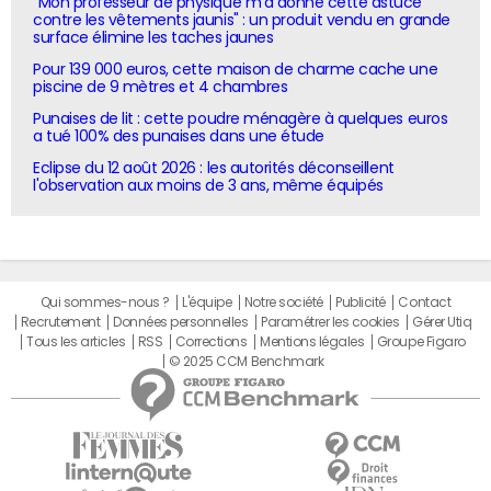
"Mon professeur de physique m'a donné cette astuce
contre les vêtements jaunis" : un produit vendu en grande
surface élimine les taches jaunes
Pour 139 000 euros, cette maison de charme cache une
piscine de 9 mètres et 4 chambres
Punaises de lit : cette poudre ménagère à quelques euros
a tué 100% des punaises dans une étude
Eclipse du 12 août 2026 : les autorités déconseillent
l'observation aux moins de 3 ans, même équipés
Qui sommes-nous ?
L'équipe
Notre société
Publicité
Contact
Recrutement
Données personnelles
Paramétrer les cookies
Gérer Utiq
Tous les articles
RSS
Corrections
Mentions légales
Groupe Figaro
© 2025 CCM Benchmark