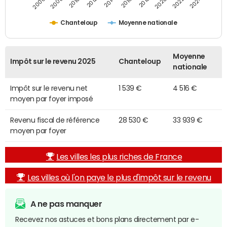
2014
2024
2010
2020
2012
2022
2006
2016
2008
2018
Chanteloup
Moyenne nationale
Moyenne
Impôt sur le revenu 2025
Chanteloup
nationale
Impôt sur le revenu net
1 539 €
4 516 €
moyen par foyer imposé
Revenu fiscal de référence
28 530 €
33 939 €
moyen par foyer
Les villes les plus riches de France
Les villes où l'on paye le plus d'impôt sur le revenu
A ne pas manquer
Recevez nos astuces et bons plans directement par e-