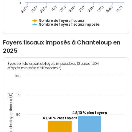
0
2005
2007
2009
2011
2013
2015
2017
2019
2021
2023
2025
Nombre de foyers fiscaux
Nombre de foyers fiscaux imposés
Foyers fiscaux imposés à Chanteloup en
2025
Evolution de la part de foyers imposables (Source : JDN
d'après ministère de l'Economie)
100
Part des foyers fiscaux (%)
75
48,10 % des foyers
50
41,50 % des foyers