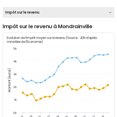
Impôt sur le revenu
Impôt sur le revenu à Mondrainville
Evolution de l'impôt moyen sur le revenu (Source : JDN d'après
ministère de l'Economie)
5k
4k
Montant (euros)
3k
2k
1k
0k