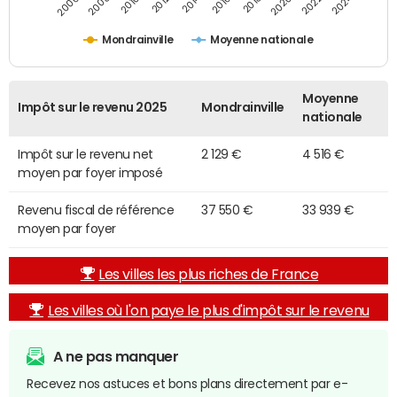
2014
2024
2010
2020
2012
2022
2006
2016
2008
2018
Mondrainville
Moyenne nationale
Moyenne
Impôt sur le revenu 2025
Mondrainville
nationale
Impôt sur le revenu net
2 129 €
4 516 €
moyen par foyer imposé
Revenu fiscal de référence
37 550 €
33 939 €
moyen par foyer
Les villes les plus riches de France
Les villes où l'on paye le plus d'impôt sur le revenu
A ne pas manquer
Recevez nos astuces et bons plans directement par e-