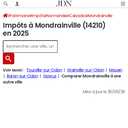
Patrimoine
Impôts
Normandie
Calvados
Mondrainville
Impôts à Mondrainville (14210)
Impôt sur le revenu
en 2025
Voir aussi :
Tourville-sur-Odon
Grainville-sur-Odon
Mouen
Baron-sur-Odon
Gavrus
Comparer Mondrainville à une
autre ville
Mise à jour le 25/06/26