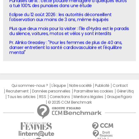
Punaises de lit : cette poudre ménagère à quelques euros
a tué 100% des punaises dans une étude
Eclipse du 12 août 2026 : les autorités déconseillent
l'observation aux moins de 3 ans, même équipés
Plus que deux mois pour la visiter : l'île d'Hydra est le paradis
du silence, voitures, motos et vélos y sont interdits
Pr. Alinka Greasley : "Pour les femmes de plus de 40 ans,
danser entretient la santé cardiovasculaire et l'équilibre
mental"
Qui sommes-nous ?
L'équipe
Notre société
Publicité
Contact
Recrutement
Données personnelles
Paramétrer les cookies
Gérer Utiq
Tous les articles
RSS
Corrections
Mentions légales
Groupe Figaro
© 2025 CCM Benchmark