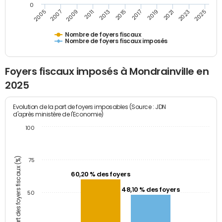
0
2009
2023
2017
2011
2025
2005
2019
2013
2007
2021
2015
Nombre de foyers fiscaux
Nombre de foyers fiscaux imposés
Foyers fiscaux imposés à Mondrainville en
2025
Evolution de la part de foyers imposables (Source : JDN
d'après ministère de l'Economie)
100
Part des foyers fiscaux (%)
75
60,20 % des foyers
48,10 % des foyers
50