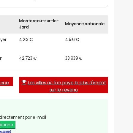
Montereau-sur-le-
Moyenne nationale
Jard
oyer
4 213 €
4 516 €
r
42 723 €
33 939 €
rance
Les villes où l'on paye le plus d'impôt
sur le revenu
directement par e-mail.
abonne
tialité