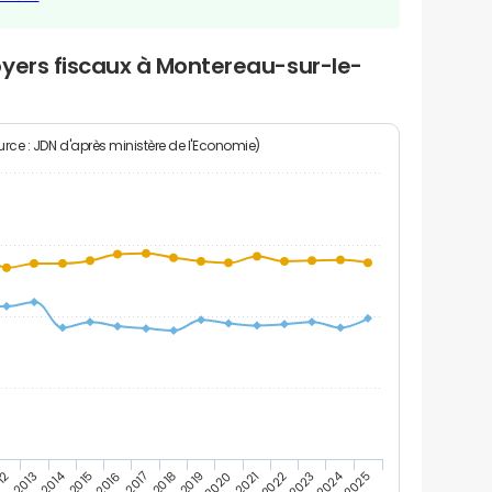
oyers fiscaux à Montereau-sur-le-
rce : JDN d'après ministère de l'Economie)
2024
2014
12
2019
2016
2023
2013
2020
2017
2021
2018
2025
2015
2022