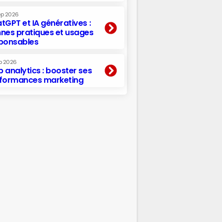
ep 2026
tGPT et IA génératives :
nes pratiques et usages
ponsables
p 2026
 analytics : booster ses
formances marketing