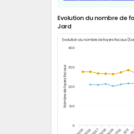
Evolution du nombre de f
Jard
Evolution du nombre de foyers fiscaux (Sou
400
Nombre de foyers fiscaux
300
200
100
0
2005
20
2009
2006
2010
2007
2011
2008