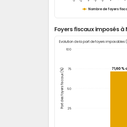
Nombre de foyers fisc
Foyers fiscaux imposés à
Evolution de la part de foyers imposables 
100
71,60 % 
Part des foyers fiscaux (%)
75
50
25