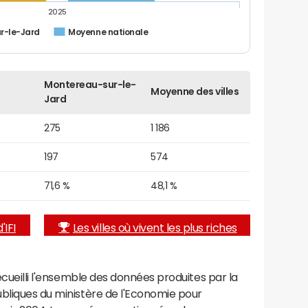
2025
r-le-Jard
Moyenne nationale
Montereau-sur-le-
Moyenne des villes
Jard
275
1 186
197
574
71,6 %
48,1 %
'IFI
Les villes où vivent les plus riches
recueilli l'ensemble des données produites par la
ubliques du ministère de l'Economie pour