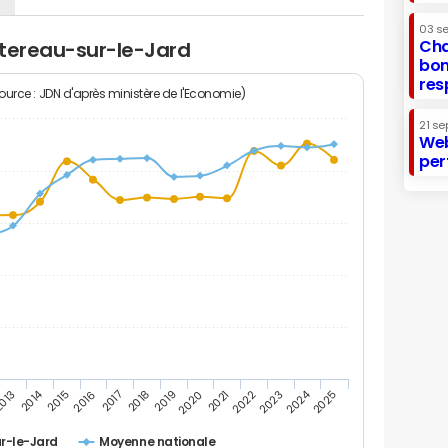
03 s
Cha
ntereau-sur-le-Jard
bon
res
Source : JDN d'après ministère de l'Economie)
21 se
Web
per
2014
2024
013
2015
2016
2017
2018
2019
2020
2021
2022
2023
2025
r-le-Jard
Moyenne nationale