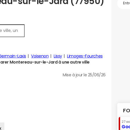
eau-sur-le-Jard (77950)
Germain-Laxis
Voisenon
Lissy
Limoges-Fourches
rer Montereau-sur-le-Jard à une autre ville
Mise à jour le 25/06/26
FO
27 a
Goo
x