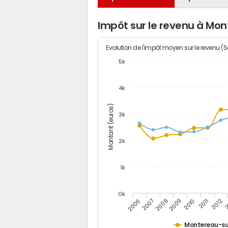
Impôt sur le revenu à Mo
Evolution de l'impôt moyen sur le revenu (
5k
4k
Montant (euros)
3k
2k
1k
0k
2006
2007
2008
2009
2010
2011
2012
2
Montereau-su