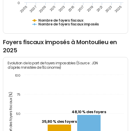
0
2009
2023
2017
2011
2025
2005
2019
2013
2007
2021
2015
Nombre de foyers fiscaux
Nombre de foyers fiscaux imposés
Foyers fiscaux imposés à Montoulieu en
2025
Evolution de la part de foyers imposables (Source : JDN
d'après ministère de l'Economie)
100
Part des foyers fiscaux (%)
75
48,10 % des foyers
50
35,80 % des foyers