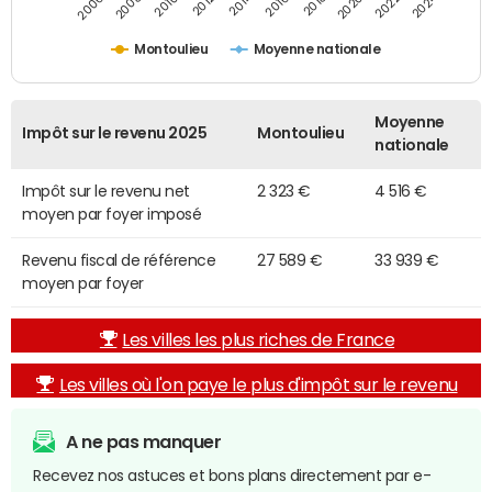
2014
2024
2006
2016
2012
2022
2010
2020
2008
2018
Montoulieu
Moyenne nationale
Moyenne
Impôt sur le revenu 2025
Montoulieu
nationale
Impôt sur le revenu net
2 323 €
4 516 €
moyen par foyer imposé
Revenu fiscal de référence
27 589 €
33 939 €
moyen par foyer
Les villes les plus riches de France
Les villes où l'on paye le plus d'impôt sur le revenu
A ne pas manquer
Recevez nos astuces et bons plans directement par e-