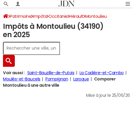
Patrimoine
Impôts
Occitanie
Hérault
Montoulieu
Impôts à Montoulieu (34190)
Impôt sur le revenu
en 2025
Voir aussi :
Saint-Bauzille-de-Putois
La Cadière-et-Cambo
Moulès-et-Baucels
Pompignan
Laroque
Comparer
Montoulieu à une autre ville
Mise à jour le 25/06/26