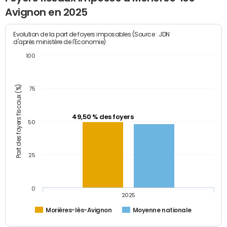
Avignon en 2025
Evolution de la part de foyers imposables (Source : JDN
d'après ministère de l'Economie)
100
Part des foyers fiscaux (%)
75
49,50 % des foyers
50
25
0
2025
Morières-lès-Avignon
Moyenne nationale