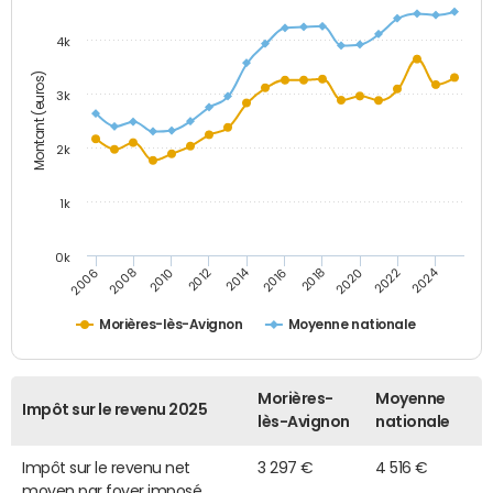
4k
Montant (euros)
3k
2k
1k
0k
2014
2024
2010
2020
2012
2022
2006
2016
2008
2018
Morières-lès-Avignon
Moyenne nationale
Morières-
Moyenne
Impôt sur le revenu 2025
lès-Avignon
nationale
Impôt sur le revenu net
3 297 €
4 516 €
moyen par foyer imposé