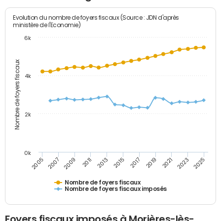
Evolution du nombre de foyers fiscaux (Source : JDN d'après
ministère de l'Economie)
6k
Nombre de foyers fiscaux
4k
2k
0k
2005
2013
2021
2011
2019
2009
2017
2025
2007
2015
2023
Nombre de foyers fiscaux
Nombre de foyers fiscaux imposés
Foyers fiscaux imposés à Morières-lès-