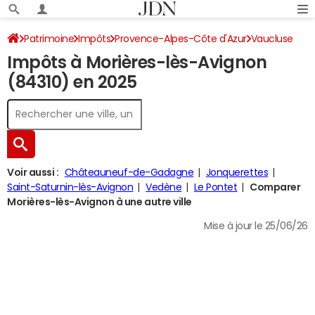
Patrimoine
Impôts
Provence-Alpes-Côte d'Azur
Vaucluse
Impôts à Morières-lès-Avignon
Morières-lès-Avignon
Impôt sur le revenu
(84310) en 2025
Voir aussi :
Châteauneuf-de-Gadagne
Jonquerettes
Saint-Saturnin-lès-Avignon
Vedène
Le Pontet
Comparer
Morières-lès-Avignon à une autre ville
Mise à jour le 25/06/26